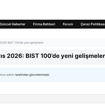
Güncel Haberler
Firma Rehberi
Forum
Çerez Politikas
 2026: BIST 100’de yeni gelişmeler
yıs 2026: BIST 100’de yeni gelişmeler
 önce
admin
tarafından güncellenmiştir.