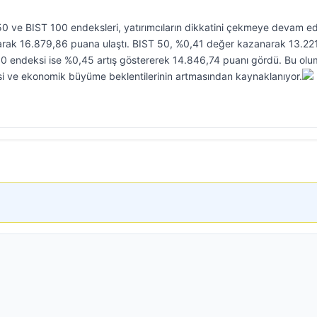
0 ve BIST 100 endeksleri, yatırımcıların dikkatini çekmeye devam ed
arak 16.879,86 puana ulaştı. BIST 50, %0,41 değer kazanarak 13.22
00 endeksi ise %0,45 artış göstererek 14.846,74 puanı gördü. Bu olu
şmesi ve ekonomik büyüme beklentilerinin artmasından kaynaklanıyor.