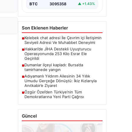
BTC
3095358
▲ +1.43%
Son Eklenen Haberler
Kelebek chat adresi İle Çevrim içi İletişimin
■
Seviyeli Adresi Ve Muhabbet Deneyimi
Hakkari’de JİHA Destekli Uyuşturucu
■
Operasyonunda 253 Kilo Esrar Ele
Geçirildi
Dumanlar ilçeyi kapladı: Bursa’da
■
tamirhanede yangın
Adıyamanlı Yıldırım Ailesinin 34 Yıllık
■
Umudu Gerçeğe Dönüştü: İkiz Kızlarıyla
Anıtkabir’e Ziyaret
Özgür Özel’den Türkiye’nin Tüm
■
Demokratlarına Yeni Parti Çağrısı
Güncel