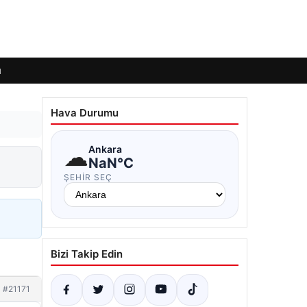
ı
Hava Durumu
☁
Ankara
NaN°C
ŞEHIR SEÇ
Bizi Takip Edin
#21171