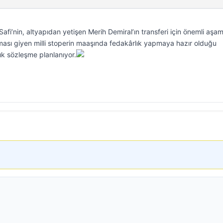
i’nin, altyapıdan yetişen Merih Demiral’ın transferi için önemli aşa
rması giyen milli stoperin maaşında fedakârlık yapmaya hazır olduğu
llık sözleşme planlanıyor.