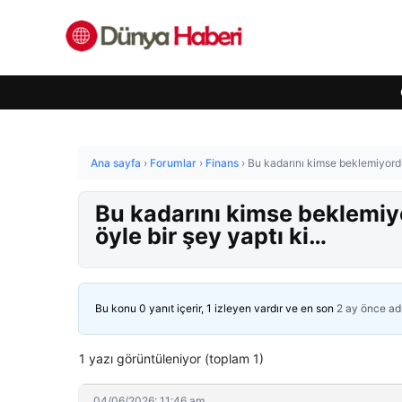
Ana sayfa
›
Forumlar
›
Finans
›
Bu kadarını kimse beklemiyordu
Bu kadarını kimse beklemiy
öyle bir şey yaptı ki…
Bu konu 0 yanıt içerir, 1 izleyen vardır ve en son
2 ay önce
ad
1 yazı görüntüleniyor (toplam 1)
04/06/2026: 11:46 am