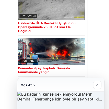
07/08/2026
Hakkari’de JİHA Destekli Uyuşturucu
Operasyonunda 253 Kilo Esrar Ele
Geçirildi
06/08/2026
Dumanlar ilçeyi kapladı: Bursa’da
tamirhanede yangın
×
Göz Atın
Son Eklenen Firmalar