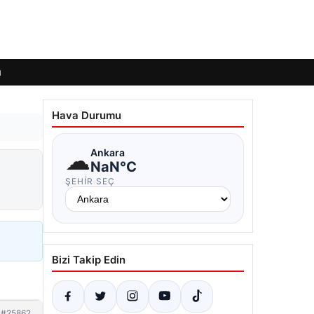
ı
Hava Durumu
☁
Ankara
NaN°C
ŞEHIR SEÇ
Bizi Takip Edin
#25862