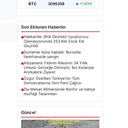
BTC
3095358
▲ +1.43%
Son Eklenen Haberler
Hakkari’de JİHA Destekli Uyuşturucu
■
Operasyonunda 253 Kilo Esrar Ele
Geçirildi
Dumanlar ilçeyi kapladı: Bursa’da
■
tamirhanede yangın
Adıyamanlı Yıldırım Ailesinin 34 Yıllık
■
Umudu Gerçeğe Dönüştü: İkiz Kızlarıyla
Anıtkabir’e Ziyaret
Özgür Özel’den Türkiye’nin Tüm
■
Demokratlarına Yeni Parti Çağrısı
Dış Mekan Mimarisinde Konfor ve bahçe
■
mutfağı Tasarımları
Güncel