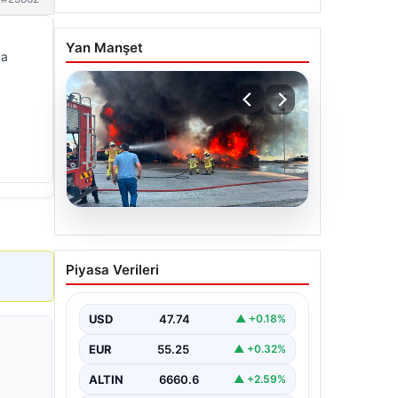
Yan Manşet
ma
06.08.2026
Dumanlar ilçeyi kapladı:
Piyasa Verileri
Bursa’da tamirhanede
yangın
USD
47.74
▲ +0.18%
EUR
55.25
▲ +0.32%
ALTIN
6660.6
▲ +2.59%