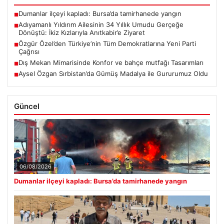
Dumanlar ilçeyi kapladı: Bursa’da tamirhanede yangın
■
Adıyamanlı Yıldırım Ailesinin 34 Yıllık Umudu Gerçeğe
■
Dönüştü: İkiz Kızlarıyla Anıtkabir’e Ziyaret
Özgür Özel’den Türkiye’nin Tüm Demokratlarına Yeni Parti
■
Çağrısı
Dış Mekan Mimarisinde Konfor ve bahçe mutfağı Tasarımları
■
Aysel Özgan Sırbistan’da Gümüş Madalya ile Gururumuz Oldu
■
Güncel
06/08/2026
Dumanlar ilçeyi kapladı: Bursa’da tamirhanede yangın