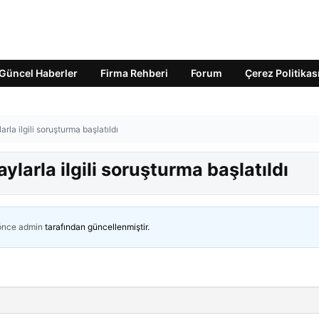
Güncel Haberler
Firma Rehberi
Forum
Çerez Politikas
la ilgili soruşturma başlatıldı
larla ilgili soruşturma başlatıldı
 önce
admin
tarafından güncellenmiştir.