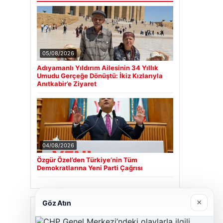
05/08/2026
Adıyamanlı Yıldırım Ailesinin 34 Yıllık
Umudu Gerçeğe Dönüştü: İkiz Kızlarıyla
Anıtkabir’e Ziyaret
04/08/2026
Özgür Özel’den Türkiye’nin Tüm
Demokratlarına Yeni Parti Çağrısı
×
Göz Atın
Son Eklenen Firmalar