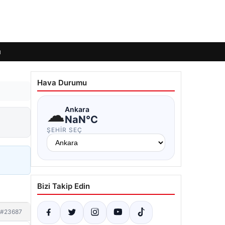
ı
Hava Durumu
☁
Ankara
NaN°C
ŞEHIR SEÇ
Bizi Takip Edin
#23687