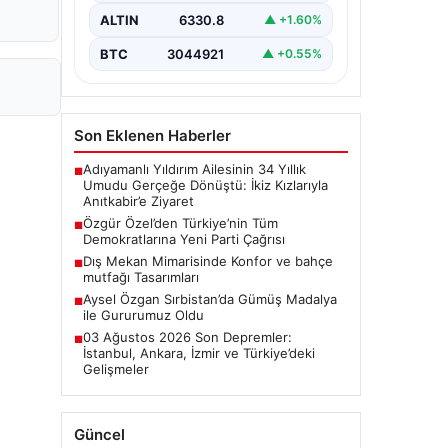
toplantısında önemli mesajlar verdi.
ALTIN
6330.8
▲ +1.60%
…
BTC
3044921
▲ +0.55%
Son Eklenen Haberler
Adıyamanlı Yıldırım Ailesinin 34 Yıllık
■
Umudu Gerçeğe Dönüştü: İkiz Kızlarıyla
Anıtkabir’e Ziyaret
Özgür Özel’den Türkiye’nin Tüm
■
Demokratlarına Yeni Parti Çağrısı
Dış Mekan Mimarisinde Konfor ve bahçe
■
mutfağı Tasarımları
Aysel Özgan Sırbistan’da Gümüş Madalya
■
ile Gururumuz Oldu
03 Ağustos 2026 Son Depremler:
■
İstanbul, Ankara, İzmir ve Türkiye’deki
Gelişmeler
Güncel