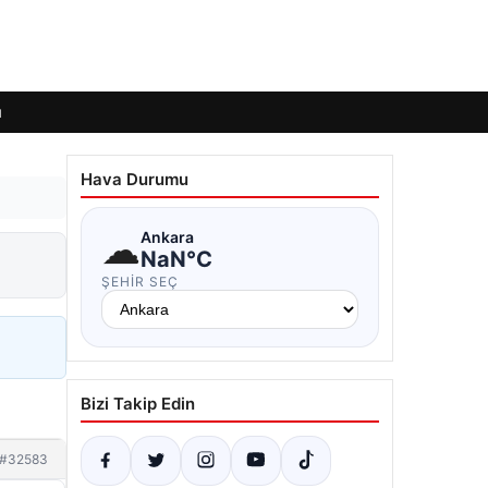
ı
Hava Durumu
☁
Ankara
NaN°C
ŞEHIR SEÇ
Bizi Takip Edin
#32583