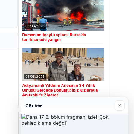
06/08/2026
Dumanlar ilçeyi kapladı: Bursa’da
tamirhanede yangın
05/08/2026
Adıyamanlı Yıldırım Ailesinin 34 Yıllık
Umudu Gerçeğe Dönüştü: İkiz Kızlarıyla
Anıtkabir’e Ziyaret
×
Göz Atın
Son Eklenen Firmalar
Cengiz Sigorta