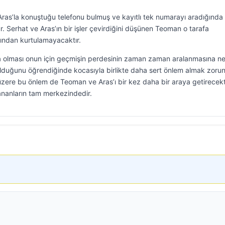
Aras’la konuştuğu telefonu bulmuş ve kayıtlı tek numarayı aradığında
r. Serhat ve Aras’ın bir işler çevirdiğini düşünen Teoman o tarafa
ından kurtulamayacaktır.
na olması onun için geçmişin perdesinin zaman zaman aralanmasına n
olduğunu öğrendiğinde kocasıyla birlikte daha sert önlem almak zoru
üzere bu önlem de Teoman ve Aras’ı bir kez daha bir araya getirecekti
ananların tam merkezindedir.