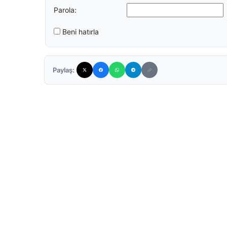
Parola:
Beni hatırla
Paylaş: