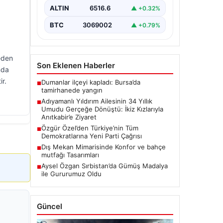
Zeynep Yıldırım (59) çifti, tam 34 yıl
ALTIN
6516.6
▲ +0.32%
boyunca çocuk…
BTC
3069002
▲ +0.79%
eden
Son Eklenen Haberler
nda
r.
Dumanlar ilçeyi kapladı: Bursa’da
■
tamirhanede yangın
Adıyamanlı Yıldırım Ailesinin 34 Yıllık
■
Umudu Gerçeğe Dönüştü: İkiz Kızlarıyla
Anıtkabir’e Ziyaret
Özgür Özel’den Türkiye’nin Tüm
■
Demokratlarına Yeni Parti Çağrısı
Dış Mekan Mimarisinde Konfor ve bahçe
■
mutfağı Tasarımları
Aysel Özgan Sırbistan’da Gümüş Madalya
■
ile Gururumuz Oldu
Güncel