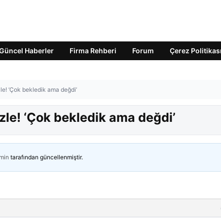
Güncel Haberler
Firma Rehberi
Forum
Çerez Politikas
le! ‘Çok bekledik ama değdi’
zle! ‘Çok bekledik ama değdi’
min
tarafından güncellenmiştir.