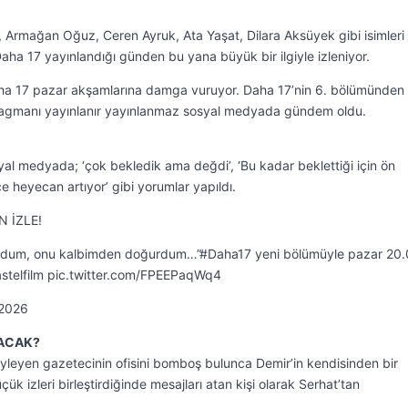
Armağan Oğuz, Ceren Ayruk, Ata Yaşat, Dilara Aksüyek gibi isimleri
aha 17 yayınlandığı günden bu yana büyük bir ilgiyle izleniyor.
ha 17 pazar akşamlarına damga vuruyor. Daha 17’nin 6. bölümünden 
 fragmanı yayınlanır yayınlanmaz sosyal medyada gündem oldu.
l medyada; ‘çok bekledik ama değdi’, ‘Bu kadar beklettiği için ön
çe heyecan artıyor’ gibi yorumlar yapıldı.
N İZLE!
oydum, onu kalbimden doğurdum…”#Daha17 yeni bölümüyle pazar 20.
telfilm pic.twitter.com/FPEEPaqWq4
 2026
LACAK?
öyleyen gazetecinin ofisini bomboş bulunca Demir’in kendisinden bir
çük izleri birleştirdiğinde mesajları atan kişi olarak Serhat’tan