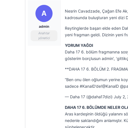
Nesrin Cavadzade, Çağan Efe Ak, 
A
kadrosunda buluşturan yeni dizi D
admin
Reytinglerde başarı elde eden Da
Anahtar
yeni fragman geldi. Dizinin yeni
yönetici
YORUM YAĞDI
Daha 17 6. bölüm fragmanına sosya
gösterim borçlusun admin’, ‘gittik
**DAHA 17 6. BÖLÜM 2. FRAGMA
”Ben onu ölen oğlumun yerine k
sadece #KanalD’de!@KanalD @pas
— Daha 17 (@daha17dizi) July 2,
DAHA 17 6. BÖLÜMDE NELER O
Aras kardeşinin öldüğü yalanını s
nedenle saklandığını anlamıştır. Kü
şüphelenecektir.