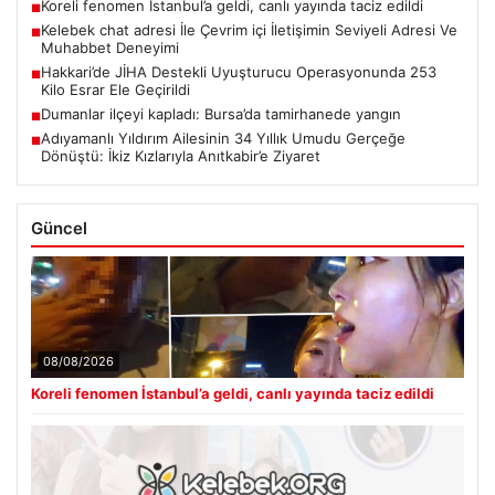
Koreli fenomen İstanbul’a geldi, canlı yayında taciz edildi
■
Kelebek chat adresi İle Çevrim içi İletişimin Seviyeli Adresi Ve
■
Muhabbet Deneyimi
Hakkari’de JİHA Destekli Uyuşturucu Operasyonunda 253
■
Kilo Esrar Ele Geçirildi
Dumanlar ilçeyi kapladı: Bursa’da tamirhanede yangın
■
Adıyamanlı Yıldırım Ailesinin 34 Yıllık Umudu Gerçeğe
■
Dönüştü: İkiz Kızlarıyla Anıtkabir’e Ziyaret
Güncel
08/08/2026
Koreli fenomen İstanbul’a geldi, canlı yayında taciz edildi