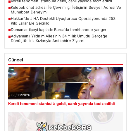
Koreli fenomen İstanbul’a geldi, canlı yayında taciz edildi
■
Kelebek chat adresi İle Çevrim içi İletişimin Seviyeli Adresi Ve
■
Muhabbet Deneyimi
Hakkari’de JİHA Destekli Uyuşturucu Operasyonunda 253
■
Kilo Esrar Ele Geçirildi
Dumanlar ilçeyi kapladı: Bursa’da tamirhanede yangın
■
Adıyamanlı Yıldırım Ailesinin 34 Yıllık Umudu Gerçeğe
■
Dönüştü: İkiz Kızlarıyla Anıtkabir’e Ziyaret
Güncel
08/08/2026
Koreli fenomen İstanbul’a geldi, canlı yayında taciz edildi