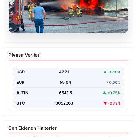
06.08.2026
Dumanlar ilçeyi kapladı: Bursa’da
Piyasa Verileri
tamirhanede yangın
USD
47.71
▲ +0.16%
EUR
55.04
• 0.00%
ALTIN
6541.5
▲ +0.75%
BTC
3052263
▼ -0.72%
Son Eklenen Haberler