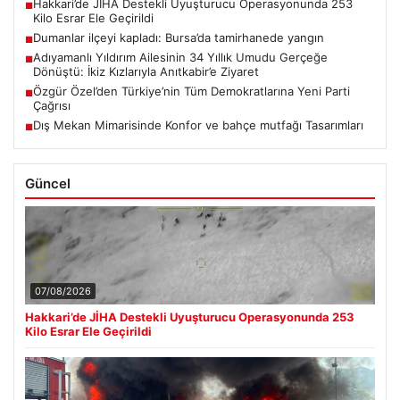
Hakkari’de JİHA Destekli Uyuşturucu Operasyonunda 253
■
Kilo Esrar Ele Geçirildi
Dumanlar ilçeyi kapladı: Bursa’da tamirhanede yangın
■
Adıyamanlı Yıldırım Ailesinin 34 Yıllık Umudu Gerçeğe
■
Dönüştü: İkiz Kızlarıyla Anıtkabir’e Ziyaret
Özgür Özel’den Türkiye’nin Tüm Demokratlarına Yeni Parti
■
Çağrısı
Dış Mekan Mimarisinde Konfor ve bahçe mutfağı Tasarımları
■
Güncel
07/08/2026
Hakkari’de JİHA Destekli Uyuşturucu Operasyonunda 253
Kilo Esrar Ele Geçirildi