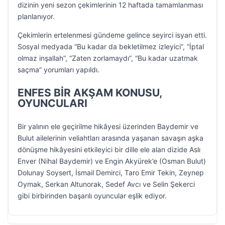
dizinin yeni sezon çekimlerinin 12 haftada tamamlanması
planlanıyor.
Çekimlerin ertelenmesi gündeme gelince seyirci isyan etti.
Sosyal medyada “Bu kadar da bekletilmez izleyici”, “İptal
olmaz inşallah”, “Zaten zorlamaydı”, “Bu kadar uzatmak
saçma” yorumları yapıldı.
ENFES BİR AKŞAM KONUSU,
OYUNCULARI
Bir yalının ele geçirilme hikâyesi üzerinden Baydemir ve
Bulut ailelerinin veliahtları arasında yaşanan savaşın aşka
dönüşme hikâyesini etkileyici bir dille ele alan dizide Aslı
Enver (Nihal Baydemir) ve Engin Akyürek’e (Osman Bulut)
Dolunay Soysert, İsmail Demirci, Taro Emir Tekin, Zeynep
Oymak, Serkan Altunorak, Sedef Avcı ve Selin Şekerci
gibi birbirinden başarılı oyuncular eşlik ediyor.