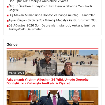
Dönüştü: İkiz Kızlarıyla Anıtkabir’e Ziyaret
Özgür Özel’den Türkiye’nin Tüm Demokratlarına Yeni Parti
■
Çağrısı
Dış Mekan Mimarisinde Konfor ve bahçe mutfağı Tasarımları
■
Aysel Özgan Sırbistan’da Gümüş Madalya ile Gururumuz Oldu
■
03 Ağustos 2026 Son Depremler: İstanbul, Ankara, İzmir ve
■
Türkiye’deki Gelişmeler
Güncel
05/08/2026
Adıyamanlı Yıldırım Ailesinin 34 Yıllık Umudu Gerçeğe
Dönüştü: İkiz Kızlarıyla Anıtkabir’e Ziyaret