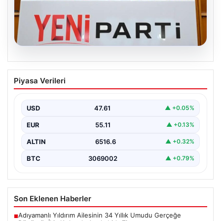
04.08.2026
Özgür Özel’den Türkiye’nin Tüm
Piyasa Verileri
Demokratlarına Yeni Parti Çağrısı
Yeni Parti Genel Başkanı Özgür Özel, partisinin
Meclis'teki ilk grup toplantısında önemli mesajlar verdi.
USD
47.61
▲ +0.05%
…
EUR
55.11
▲ +0.13%
ALTIN
6516.6
▲ +0.32%
BTC
3069002
▲ +0.79%
Son Eklenen Haberler
Adıyamanlı Yıldırım Ailesinin 34 Yıllık Umudu Gerçeğe
■