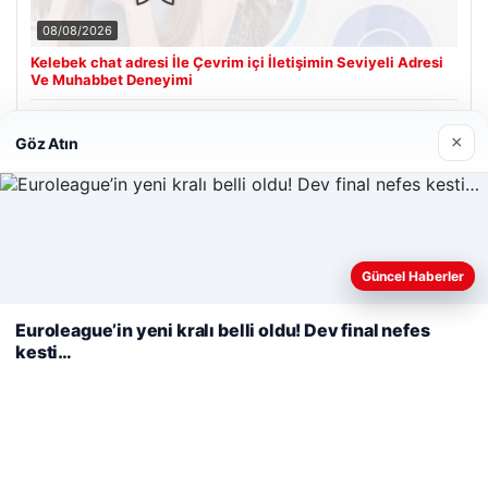
08/08/2026
Kelebek chat adresi İle Çevrim içi İletişimin Seviyeli Adresi
Ve Muhabbet Deneyimi
×
Göz Atın
Son Eklenen Firmalar
Hastaş Beton
26/05/2026
Web sitemizi nasıl kullandığınızı daha iyi anlayabilmek,
Güncel Haberler
deneyiminizi kişiselleştirmek ve geliştirmek amacıyla çerezler
kullanıyoruz.
Çerez Politikamız
Euroleague’in yeni kralı belli oldu! Dev final nefes
kesti…
Reddet
Kabul Et
© 2026 Dünya Haberi – Güncel Haberler
eleri
malta work and study
|
lemagrup.com.tr
t
t
t
t
t
o