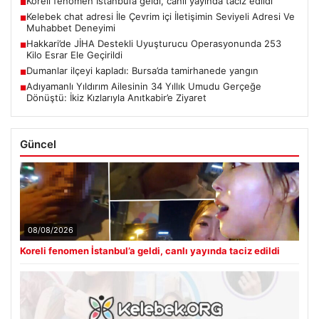
Koreli fenomen İstanbul’a geldi, canlı yayında taciz edildi
■
Kelebek chat adresi İle Çevrim içi İletişimin Seviyeli Adresi Ve
■
Muhabbet Deneyimi
Hakkari’de JİHA Destekli Uyuşturucu Operasyonunda 253
■
Kilo Esrar Ele Geçirildi
Dumanlar ilçeyi kapladı: Bursa’da tamirhanede yangın
■
Adıyamanlı Yıldırım Ailesinin 34 Yıllık Umudu Gerçeğe
■
Dönüştü: İkiz Kızlarıyla Anıtkabir’e Ziyaret
Güncel
08/08/2026
Koreli fenomen İstanbul’a geldi, canlı yayında taciz edildi