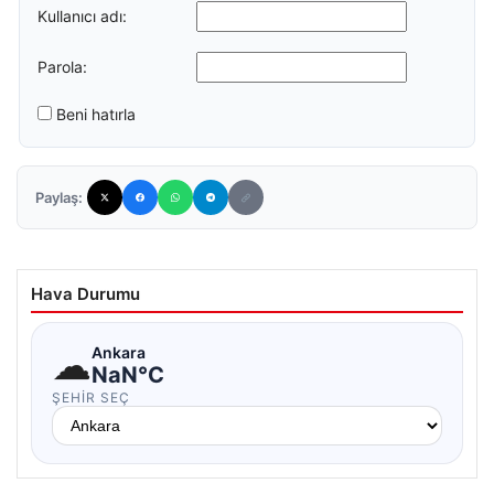
Kullanıcı adı:
Parola:
Beni hatırla
Paylaş:
Hava Durumu
☁
Ankara
NaN°C
ŞEHIR SEÇ