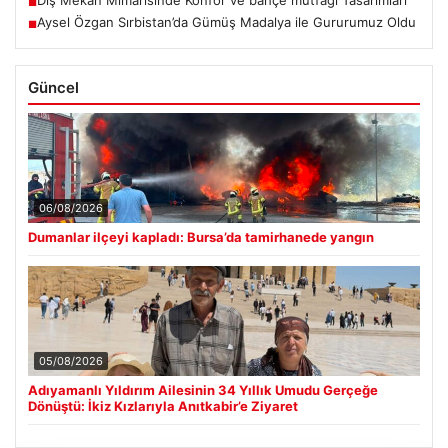
Dış Mekan Mimarisinde Konfor ve bahçe mutfağı Tasarımları
■
Aysel Özgan Sırbistan’da Gümüş Madalya ile Gururumuz Oldu
■
Güncel
06/08/2026
Dumanlar ilçeyi kapladı: Bursa’da tamirhanede yangın
05/08/2026
Adıyamanlı Yıldırım Ailesinin 34 Yıllık Umudu Gerçeğe
Dönüştü: İkiz Kızlarıyla Anıtkabir’e Ziyaret