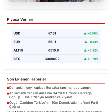
05.08.2026
Adıyamanlı Yıldırım Ailesinin 34 Yıllık
Piyasa Verileri
Umudu Gerçeğe Dönüştü: İkiz Kızlarıyla
Anıtkabir’e Ziyaret
USD
47.61
▲ +0.05%
Adıyaman'da yaşayan Abuzer (71) ve Zeynep Yıldırım
(59) çifti, tam 34 yıl boyunca çocuk…
EUR
55.11
▲ +0.13%
ALTIN
6516.6
▲ +0.32%
BTC
3069002
▲ +0.79%
Son Eklenen Haberler
Dumanlar ilçeyi kapladı: Bursa’da tamirhanede yangın
■
Adıyamanlı Yıldırım Ailesinin 34 Yıllık Umudu Gerçeğe
■
Dönüştü: İkiz Kızlarıyla Anıtkabir’e Ziyaret
Özgür Özel’den Türkiye’nin Tüm Demokratlarına Yeni Parti
■
Çağrısı