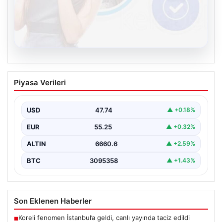
08.08.2026
Kelebek chat adresi İle Çevrim içi
Piyasa Verileri
İletişimin Seviyeli Adresi Ve Muhabbet
Deneyimi
USD
47.74
▲ +0.18%
İnternet çağında bireylerin seviyeli bir şekilde bağlantı
oluşturması büyük bir önem taşımaktadır. Halen pek…
EUR
55.25
▲ +0.32%
ALTIN
6660.6
▲ +2.59%
BTC
3095358
▲ +1.43%
Son Eklenen Haberler
Koreli fenomen İstanbul’a geldi, canlı yayında taciz edildi
■