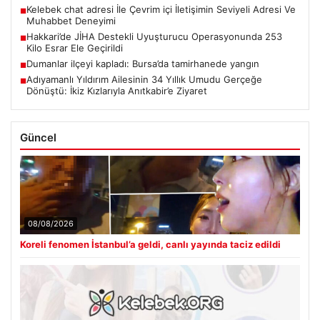
Kelebek chat adresi İle Çevrim içi İletişimin Seviyeli Adresi Ve
■
Muhabbet Deneyimi
Hakkari’de JİHA Destekli Uyuşturucu Operasyonunda 253
■
Kilo Esrar Ele Geçirildi
Dumanlar ilçeyi kapladı: Bursa’da tamirhanede yangın
■
Adıyamanlı Yıldırım Ailesinin 34 Yıllık Umudu Gerçeğe
■
Dönüştü: İkiz Kızlarıyla Anıtkabir’e Ziyaret
Güncel
08/08/2026
Koreli fenomen İstanbul’a geldi, canlı yayında taciz edildi