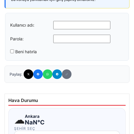
Kullanıcı adı:
Parola:
Beni hatırla
Paylaş:
Hava Durumu
☁
Ankara
NaN°C
ŞEHIR SEÇ