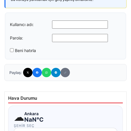
Kullanıcı adı:
Parola:
Beni hatırla
Paylaş:
Hava Durumu
☁
Ankara
NaN°C
ŞEHIR SEÇ