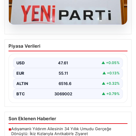
04.08.2026
Özgür Özel’den Türkiye’nin Tüm
Piyasa Verileri
Demokratlarına Yeni Parti Çağrısı
Yeni Parti Genel Başkanı Özgür Özel, partisinin
Meclis'teki ilk grup toplantısında önemli mesajlar verdi.
USD
47.61
▲ +0.05%
…
EUR
55.11
▲ +0.13%
ALTIN
6516.6
▲ +0.32%
BTC
3069002
▲ +0.79%
Son Eklenen Haberler
Adıyamanlı Yıldırım Ailesinin 34 Yıllık Umudu Gerçeğe
■
Dönüştü: İkiz Kızlarıyla Anıtkabir’e Ziyaret