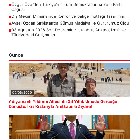
Özgür Özel’den Türkiye’nin Tüm Demokratlarına Yeni Parti
■
Çağrısı
Dış Mekan Mimarisinde Konfor ve bahçe mutfağı Tasarımları
■
Aysel Özgan Sırbistan’da Gümüş Madalya ile Gururumuz Oldu
■
03 Ağustos 2026 Son Depremler: İstanbul, Ankara, İzmir ve
■
Türkiye’deki Gelişmeler
Güncel
05/08/2026
Adıyamanlı Yıldırım Ailesinin 34 Yıllık Umudu Gerçeğe
Dönüştü: İkiz Kızlarıyla Anıtkabir’e Ziyaret