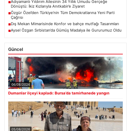
Adıyamanlı Yıldırım Ailesinin 34 Yıllık Umudu Gerçeğe
■
Dönüştü: İkiz Kızlarıyla Anıtkabir’e Ziyaret
Özgür Özel’den Türkiye’nin Tüm Demokratlarına Yeni Parti
■
Çağrısı
Dış Mekan Mimarisinde Konfor ve bahçe mutfağı Tasarımları
■
Aysel Özgan Sırbistan’da Gümüş Madalya ile Gururumuz Oldu
■
Güncel
06/08/2026
Dumanlar ilçeyi kapladı: Bursa’da tamirhanede yangın
05/08/2026