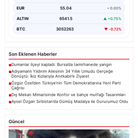
(59) çifti, tam 34 yıl boyunca çocuk…
EUR
55.04
• 0.00%
ALTIN
6541.5
▲ +0.75%
BTC
3052263
▼ -0.72%
Son Eklenen Haberler
Dumanlar ilçeyi kapladı: Bursa’da tamirhanede yangın
■
Adıyamanlı Yıldırım Ailesinin 34 Yıllık Umudu Gerçeğe
■
Dönüştü: İkiz Kızlarıyla Anıtkabir’e Ziyaret
Özgür Özel’den Türkiye’nin Tüm Demokratlarına Yeni Parti
■
Çağrısı
Dış Mekan Mimarisinde Konfor ve bahçe mutfağı Tasarımları
■
Aysel Özgan Sırbistan’da Gümüş Madalya ile Gururumuz Oldu
■
Güncel