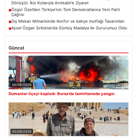
Dönüştü: İkiz Kızlarıyla Anıtkabir’e Ziyaret
Özgür Özel’den Türkiye’nin Tüm Demokratlarına Yeni Parti
■
Çağrısı
Dış Mekan Mimarisinde Konfor ve bahçe mutfağı Tasarımları
■
Aysel Özgan Sırbistan’da Gümüş Madalya ile Gururumuz Oldu
■
Güncel
06/08/2026
Dumanlar ilçeyi kapladı: Bursa’da tamirhanede yangın
05/08/2026