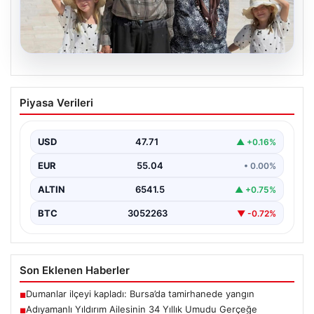
05.08.2026
Adıyamanlı Yıldırım Ailesinin 34 Yıllık
Piyasa Verileri
Umudu Gerçeğe Dönüştü: İkiz Kızlarıyla
Anıtkabir’e Ziyaret
USD
47.71
▲ +0.16%
Adıyaman'da yaşayan Abuzer (71) ve Zeynep Yıldırım
(59) çifti, tam 34 yıl boyunca çocuk…
EUR
55.04
• 0.00%
ALTIN
6541.5
▲ +0.75%
BTC
3052263
▼ -0.72%
Son Eklenen Haberler
Dumanlar ilçeyi kapladı: Bursa’da tamirhanede yangın
■
Adıyamanlı Yıldırım Ailesinin 34 Yıllık Umudu Gerçeğe
■