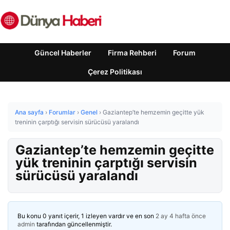
Güncel Haberler
Firma Rehberi
Forum
Çerez Politikası
Ana sayfa
›
Forumlar
›
Genel
›
Gaziantep’te hemzemin geçitte yük
treninin çarptığı servisin sürücüsü yaralandı
Gaziantep’te hemzemin geçitte
yük treninin çarptığı servisin
sürücüsü yaralandı
Bu konu 0 yanıt içerir, 1 izleyen vardır ve en son
2 ay 4 hafta önce
admin
tarafından güncellenmiştir.