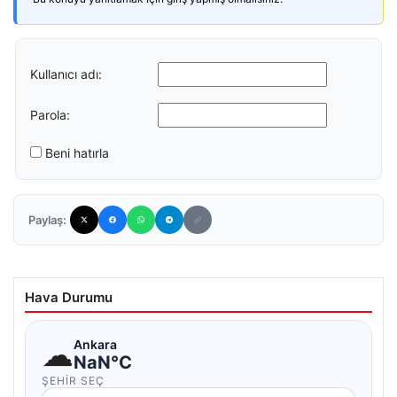
Kullanıcı adı:
Parola:
Beni hatırla
Paylaş:
Hava Durumu
☁
Ankara
NaN°C
ŞEHIR SEÇ