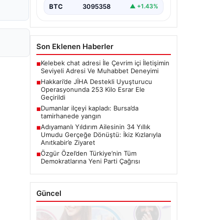
BTC
3095358
▲ +1.43%
Son Eklenen Haberler
Kelebek chat adresi İle Çevrim içi İletişimin
■
Seviyeli Adresi Ve Muhabbet Deneyimi
Hakkari’de JİHA Destekli Uyuşturucu
■
Operasyonunda 253 Kilo Esrar Ele
Geçirildi
Dumanlar ilçeyi kapladı: Bursa’da
■
tamirhanede yangın
Adıyamanlı Yıldırım Ailesinin 34 Yıllık
■
Umudu Gerçeğe Dönüştü: İkiz Kızlarıyla
Anıtkabir’e Ziyaret
Özgür Özel’den Türkiye’nin Tüm
■
Demokratlarına Yeni Parti Çağrısı
Güncel