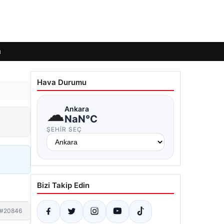
ı
Hava Durumu
☁
Ankara
NaN°C
ŞEHIR SEÇ
Bizi Takip Edin
#20846