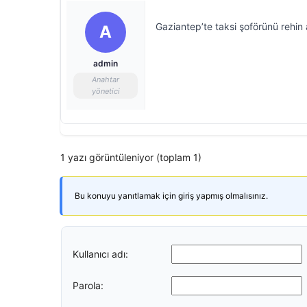
Gaziantep’te taksi şoförünü rehin a
A
admin
Anahtar
yönetici
1 yazı görüntüleniyor (toplam 1)
Bu konuyu yanıtlamak için giriş yapmış olmalısınız.
Kullanıcı adı:
Parola: