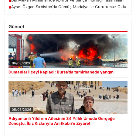
Dış Mekan Mimarisinde Konfor ve bahçe mutfağı Tasarımları
■
Aysel Özgan Sırbistan’da Gümüş Madalya ile Gururumuz Oldu
■
Güncel
06/08/2026
Dumanlar ilçeyi kapladı: Bursa’da tamirhanede yangın
05/08/2026
Adıyamanlı Yıldırım Ailesinin 34 Yıllık Umudu Gerçeğe
Dönüştü: İkiz Kızlarıyla Anıtkabir’e Ziyaret