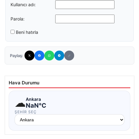
Kullanıcı adı:
Parola:
Beni hatırla
Paylaş:
Hava Durumu
☁
Ankara
NaN°C
ŞEHIR SEÇ