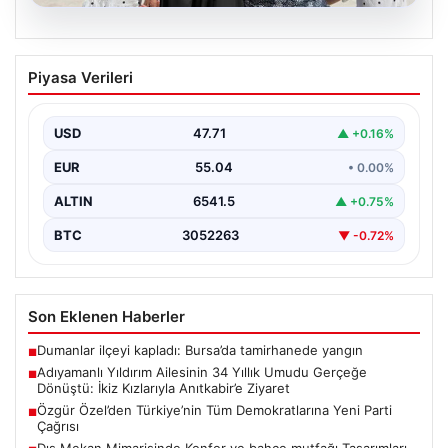
05.08.2026
Adıyamanlı Yıldırım Ailesinin 34 Yıllık
Piyasa Verileri
Umudu Gerçeğe Dönüştü: İkiz Kızlarıyla
Anıtkabir’e Ziyaret
USD
47.71
▲ +0.16%
Adıyaman'da yaşayan Abuzer (71) ve Zeynep Yıldırım
(59) çifti, tam 34 yıl boyunca çocuk…
EUR
55.04
• 0.00%
ALTIN
6541.5
▲ +0.75%
BTC
3052263
▼ -0.72%
Son Eklenen Haberler
Dumanlar ilçeyi kapladı: Bursa’da tamirhanede yangın
■
Adıyamanlı Yıldırım Ailesinin 34 Yıllık Umudu Gerçeğe
■
Dönüştü: İkiz Kızlarıyla Anıtkabir’e Ziyaret
Özgür Özel’den Türkiye’nin Tüm Demokratlarına Yeni Parti
■
Çağrısı