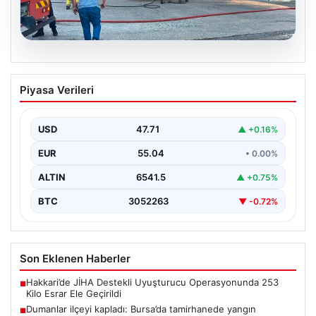
06.08.2026
Dumanlar ilçeyi kapladı: Bursa’da
Piyasa Verileri
tamirhanede yangın
USD
47.71
▲ +0.16%
EUR
55.04
• 0.00%
ALTIN
6541.5
▲ +0.75%
BTC
3052263
▼ -0.72%
Son Eklenen Haberler
Hakkari’de JİHA Destekli Uyuşturucu Operasyonunda 253
■
Kilo Esrar Ele Geçirildi
Dumanlar ilçeyi kapladı: Bursa’da tamirhanede yangın
■