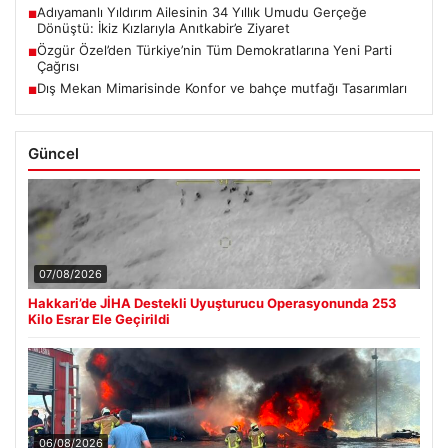
Adıyamanlı Yıldırım Ailesinin 34 Yıllık Umudu Gerçeğe
■
Dönüştü: İkiz Kızlarıyla Anıtkabir’e Ziyaret
Özgür Özel’den Türkiye’nin Tüm Demokratlarına Yeni Parti
■
Çağrısı
Dış Mekan Mimarisinde Konfor ve bahçe mutfağı Tasarımları
■
Güncel
07/08/2026
Hakkari’de JİHA Destekli Uyuşturucu Operasyonunda 253
Kilo Esrar Ele Geçirildi
06/08/2026