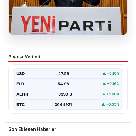
04.08.2026
Özgür Özel’den Türkiye’nin Tüm
Piyasa Verileri
Demokratlarına Yeni Parti Çağrısı
Yeni Parti Genel Başkanı Özgür Özel, partisinin
Meclis'teki ilk grup toplantısında önemli mesajlar verdi.
USD
47.59
▲ +0.10%
…
EUR
54.96
▲ +0.16%
ALTIN
6330.8
▲ +1.60%
BTC
3044921
▲ +0.55%
Son Eklenen Haberler