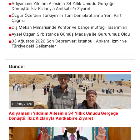
Adıyamanlı Yıldırım Ailesinin 34 Yıllık Umudu Gerçeğe
■
Dönüştü: İkiz Kızlarıyla Anıtkabir’e Ziyaret
Özgür Özel’den Türkiye’nin Tüm Demokratlarına Yeni Parti
■
Çağrısı
Dış Mekan Mimarisinde Konfor ve bahçe mutfağı Tasarımları
■
Aysel Özgan Sırbistan’da Gümüş Madalya ile Gururumuz Oldu
■
03 Ağustos 2026 Son Depremler: İstanbul, Ankara, İzmir ve
■
Türkiye’deki Gelişmeler
Güncel
05/08/2026
Adıyamanlı Yıldırım Ailesinin 34 Yıllık Umudu Gerçeğe
Dönüştü: İkiz Kızlarıyla Anıtkabir’e Ziyaret