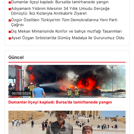
Dumanlar ilçeyi kapladı: Bursa’da tamirhanede yangın
■
Adıyamanlı Yıldırım Ailesinin 34 Yıllık Umudu Gerçeğe
■
Dönüştü: İkiz Kızlarıyla Anıtkabir’e Ziyaret
Özgür Özel’den Türkiye’nin Tüm Demokratlarına Yeni Parti
■
Çağrısı
Dış Mekan Mimarisinde Konfor ve bahçe mutfağı Tasarımları
■
Aysel Özgan Sırbistan’da Gümüş Madalya ile Gururumuz Oldu
■
Güncel
06/08/2026
Dumanlar ilçeyi kapladı: Bursa’da tamirhanede yangın