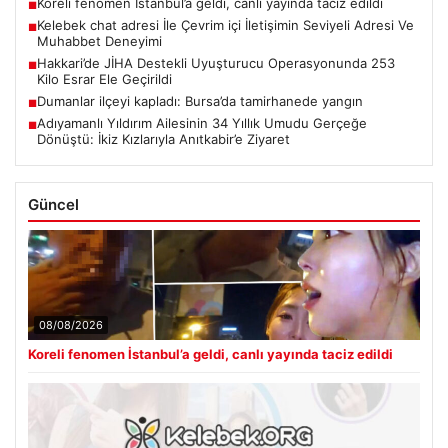
Koreli fenomen İstanbul’a geldi, canlı yayında taciz edildi
■
Kelebek chat adresi İle Çevrim içi İletişimin Seviyeli Adresi Ve
■
Muhabbet Deneyimi
Hakkari’de JİHA Destekli Uyuşturucu Operasyonunda 253
■
Kilo Esrar Ele Geçirildi
Dumanlar ilçeyi kapladı: Bursa’da tamirhanede yangın
■
Adıyamanlı Yıldırım Ailesinin 34 Yıllık Umudu Gerçeğe
■
Dönüştü: İkiz Kızlarıyla Anıtkabir’e Ziyaret
Güncel
08/08/2026
Koreli fenomen İstanbul’a geldi, canlı yayında taciz edildi