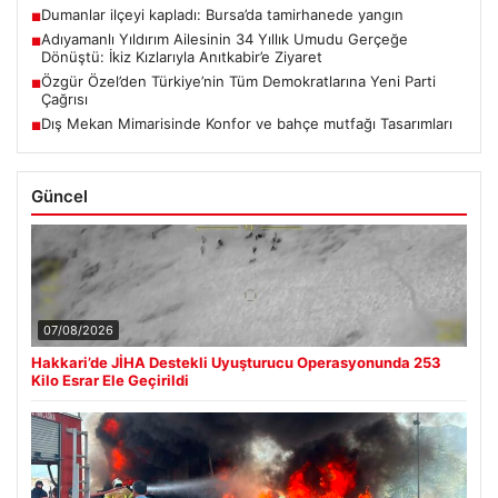
Dumanlar ilçeyi kapladı: Bursa’da tamirhanede yangın
■
Adıyamanlı Yıldırım Ailesinin 34 Yıllık Umudu Gerçeğe
■
Dönüştü: İkiz Kızlarıyla Anıtkabir’e Ziyaret
Özgür Özel’den Türkiye’nin Tüm Demokratlarına Yeni Parti
■
Çağrısı
Dış Mekan Mimarisinde Konfor ve bahçe mutfağı Tasarımları
■
Güncel
07/08/2026
Hakkari’de JİHA Destekli Uyuşturucu Operasyonunda 253
Kilo Esrar Ele Geçirildi