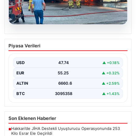
06.08.2026
Dumanlar ilçeyi kapladı: Bursa’da
Piyasa Verileri
tamirhanede yangın
USD
47.74
▲ +0.18%
EUR
55.25
▲ +0.32%
ALTIN
6660.6
▲ +2.59%
BTC
3095358
▲ +1.43%
Son Eklenen Haberler
Hakkari’de JİHA Destekli Uyuşturucu Operasyonunda 253
■
Kilo Esrar Ele Geçirildi