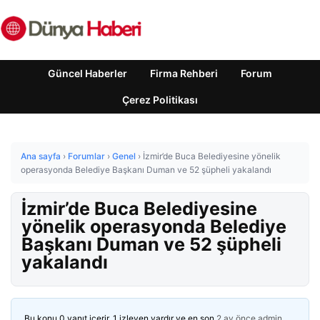
Güncel Haberler
Firma Rehberi
Forum
Çerez Politikası
Ana sayfa
›
Forumlar
›
Genel
›
İzmir’de Buca Belediyesine yönelik
operasyonda Belediye Başkanı Duman ve 52 şüpheli yakalandı
İzmir’de Buca Belediyesine
yönelik operasyonda Belediye
Başkanı Duman ve 52 şüpheli
yakalandı
Bu konu 0 yanıt içerir, 1 izleyen vardır ve en son
2 ay önce
admin