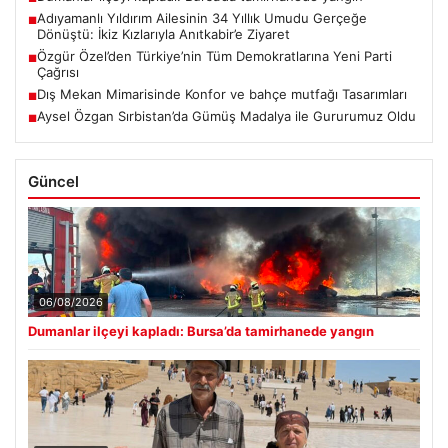
Adıyamanlı Yıldırım Ailesinin 34 Yıllık Umudu Gerçeğe
■
Dönüştü: İkiz Kızlarıyla Anıtkabir’e Ziyaret
Özgür Özel’den Türkiye’nin Tüm Demokratlarına Yeni Parti
■
Çağrısı
Dış Mekan Mimarisinde Konfor ve bahçe mutfağı Tasarımları
■
Aysel Özgan Sırbistan’da Gümüş Madalya ile Gururumuz Oldu
■
Güncel
06/08/2026
Dumanlar ilçeyi kapladı: Bursa’da tamirhanede yangın