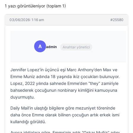
1 yazı görüntüleniyor (toplam 1)
03/06/2026: 1:16 am
#25580
A
admin
Anahtar yönetici
Jennifer Lopez’in üçüncü eşi Marc Anthony’den Max ve
Emme Muniz adında 18 yaşında ikiz çocukları bulunuyor.
Lopez, 2022 yılında sahnede Emme’den “they” zamiriyle
bahsederek çocuğunun nonbinary kimliğini kamuoyuna
duyurmuştu.
Daily Mail’in ulaştığı bilgilere göre mezuniyet töreninde
daha önce Emme olarak bilinen çocuğun artık erkek ismi
kullandığı görüldü.
Ayrıca iddialara göre, Emme’nin artık “Oskar Muñiz” adını