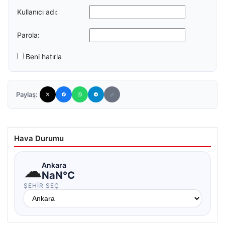
Kullanıcı adı:
Parola:
Beni hatırla
Paylaş:
Hava Durumu
☁
Ankara
NaN°C
ŞEHIR SEÇ