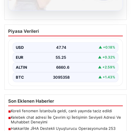
08.08.2026
Kelebek chat adresi İle Çevrim içi
Piyasa Verileri
İletişimin Seviyeli Adresi Ve Muhabbet
Deneyimi
USD
47.74
▲ +0.18%
İnternet çağında bireylerin seviyeli bir şekilde bağlantı
oluşturması büyük bir önem taşımaktadır. Halen pek…
EUR
55.25
▲ +0.32%
ALTIN
6660.6
▲ +2.59%
BTC
3095358
▲ +1.43%
Son Eklenen Haberler
Koreli fenomen İstanbul’a geldi, canlı yayında taciz edildi
■
Kelebek chat adresi İle Çevrim içi İletişimin Seviyeli Adresi Ve
■
Muhabbet Deneyimi
Hakkari’de JİHA Destekli Uyuşturucu Operasyonunda 253
■