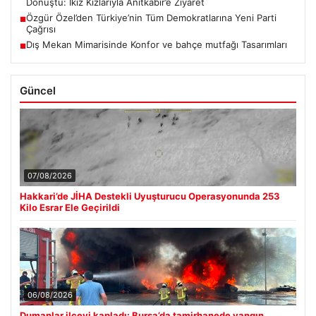
Dönüştü: İkiz Kızlarıyla Anıtkabir’e Ziyaret
Özgür Özel’den Türkiye’nin Tüm Demokratlarına Yeni Parti
■
Çağrısı
Dış Mekan Mimarisinde Konfor ve bahçe mutfağı Tasarımları
■
Güncel
07/08/2026
Hakkari’de JİHA Destekli Uyuşturucu Operasyonunda 253
Kilo Esrar Ele Geçirildi
06/08/2026
Dumanlar ilçeyi kapladı: Bursa’da tamirhanede yangın