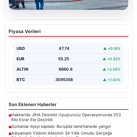
06.08.2026
Dumanlar ilçeyi kapladı: Bursa’da
Piyasa Verileri
tamirhanede yangın
USD
47.74
▲ +0.18%
EUR
55.25
▲ +0.32%
ALTIN
6660.6
▲ +2.59%
BTC
3095358
▲ +1.43%
Son Eklenen Haberler
Hakkari’de JİHA Destekli Uyuşturucu Operasyonunda 253
■
Kilo Esrar Ele Geçirildi
Dumanlar ilçeyi kapladı: Bursa’da tamirhanede yangın
■
Adıyamanlı Yıldırım Ailesinin 34 Yıllık Umudu Gerçeğe
■