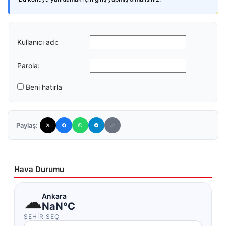
Kullanıcı adı:
Parola:
Beni hatırla
Paylaş:
Hava Durumu
☁
Ankara
NaN°C
ŞEHIR SEÇ