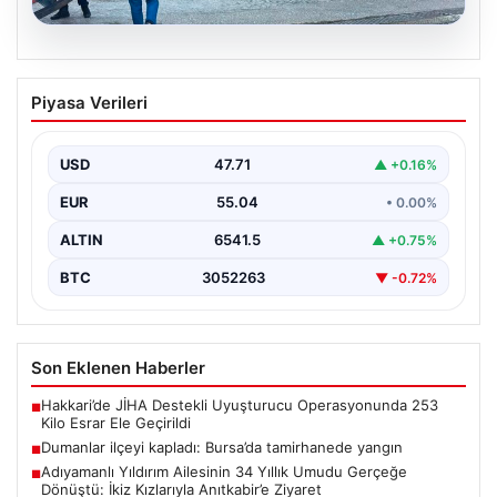
06.08.2026
Dumanlar ilçeyi kapladı: Bursa’da
Piyasa Verileri
tamirhanede yangın
USD
47.71
▲ +0.16%
EUR
55.04
• 0.00%
ALTIN
6541.5
▲ +0.75%
BTC
3052263
▼ -0.72%
Son Eklenen Haberler
Hakkari’de JİHA Destekli Uyuşturucu Operasyonunda 253
■
Kilo Esrar Ele Geçirildi
Dumanlar ilçeyi kapladı: Bursa’da tamirhanede yangın
■
Adıyamanlı Yıldırım Ailesinin 34 Yıllık Umudu Gerçeğe
■
Dönüştü: İkiz Kızlarıyla Anıtkabir’e Ziyaret