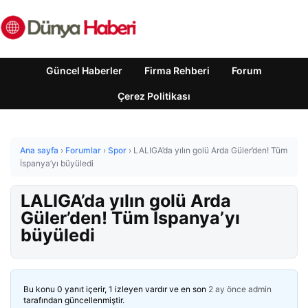
Güncel Haberler
Firma Rehberi
Forum
Çerez Politikası
Ana sayfa
›
Forumlar
›
Spor
›
LALIGA’da yılın golü Arda Güler’den! Tüm
İspanya’yı büyüledi
LALIGA’da yılın golü Arda
Güler’den! Tüm İspanya’yı
büyüledi
Bu konu 0 yanıt içerir, 1 izleyen vardır ve en son
2 ay önce
admin
tarafından güncellenmiştir.