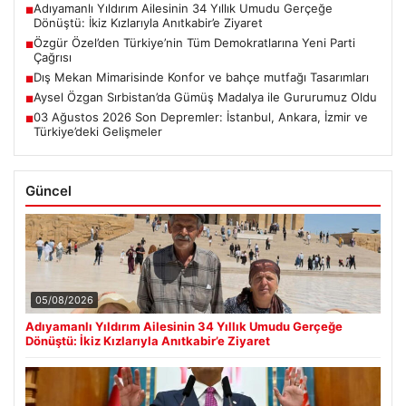
Adıyamanlı Yıldırım Ailesinin 34 Yıllık Umudu Gerçeğe
■
Dönüştü: İkiz Kızlarıyla Anıtkabir’e Ziyaret
Özgür Özel’den Türkiye’nin Tüm Demokratlarına Yeni Parti
■
Çağrısı
Dış Mekan Mimarisinde Konfor ve bahçe mutfağı Tasarımları
■
Aysel Özgan Sırbistan’da Gümüş Madalya ile Gururumuz Oldu
■
03 Ağustos 2026 Son Depremler: İstanbul, Ankara, İzmir ve
■
Türkiye’deki Gelişmeler
Güncel
05/08/2026
Adıyamanlı Yıldırım Ailesinin 34 Yıllık Umudu Gerçeğe
Dönüştü: İkiz Kızlarıyla Anıtkabir’e Ziyaret