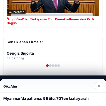
04/08/2026
Özgür Özel’den Türkiye’nin Tüm Demokratlarına Yeni Parti
Çağrısı
Son Eklenen Firmalar
Web sitemizi nasıl kullandığınızı daha iyi anlayabilmek,
×
Göz Atın
deneyiminizi kişiselleştirmek ve geliştirmek amacıyla çerezler
kullanıyoruz.
Çerez Politikamız
Myanmar’da patlama: 55 ölü, 70’ten fazla yaralı
Reddet
Kabul Et