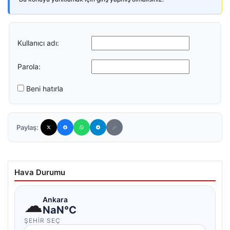
Kullanıcı adı:
Parola:
Beni hatırla
Paylaş:
Hava Durumu
☁
Ankara
NaN°C
ŞEHIR SEÇ