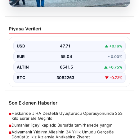
06.08.2026
Dumanlar ilçeyi kapladı: Bursa’da
Piyasa Verileri
tamirhanede yangın
USD
47.71
▲ +0.16%
EUR
55.04
• 0.00%
ALTIN
6541.5
▲ +0.75%
BTC
3052263
▼ -0.72%
Son Eklenen Haberler
Hakkari’de JİHA Destekli Uyuşturucu Operasyonunda 253
■
Kilo Esrar Ele Geçirildi
Dumanlar ilçeyi kapladı: Bursa’da tamirhanede yangın
■
Adıyamanlı Yıldırım Ailesinin 34 Yıllık Umudu Gerçeğe
■
Dönüştü: İkiz Kızlarıyla Anıtkabir’e Ziyaret