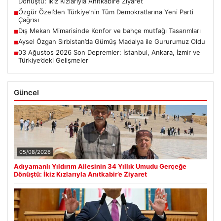
Dönüştü: İkiz Kızlarıyla Anıtkabir’e Ziyaret
Özgür Özel’den Türkiye’nin Tüm Demokratlarına Yeni Parti
■
Çağrısı
Dış Mekan Mimarisinde Konfor ve bahçe mutfağı Tasarımları
■
Aysel Özgan Sırbistan’da Gümüş Madalya ile Gururumuz Oldu
■
03 Ağustos 2026 Son Depremler: İstanbul, Ankara, İzmir ve
■
Türkiye’deki Gelişmeler
Güncel
05/08/2026
Adıyamanlı Yıldırım Ailesinin 34 Yıllık Umudu Gerçeğe
Dönüştü: İkiz Kızlarıyla Anıtkabir’e Ziyaret