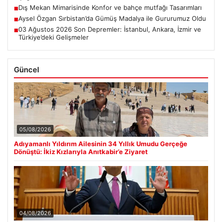
Dış Mekan Mimarisinde Konfor ve bahçe mutfağı Tasarımları
■
Aysel Özgan Sırbistan’da Gümüş Madalya ile Gururumuz Oldu
■
03 Ağustos 2026 Son Depremler: İstanbul, Ankara, İzmir ve
■
Türkiye’deki Gelişmeler
Güncel
05/08/2026
Adıyamanlı Yıldırım Ailesinin 34 Yıllık Umudu Gerçeğe
Dönüştü: İkiz Kızlarıyla Anıtkabir’e Ziyaret
04/08/2026