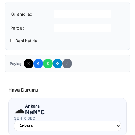
Kullanıcı adı:
Parola:
Beni hatırla
Paylaş:
Hava Durumu
☁
Ankara
NaN°C
ŞEHIR SEÇ