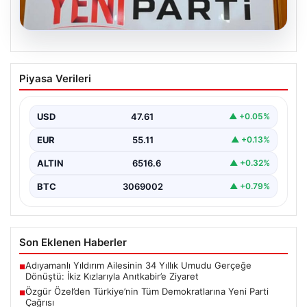
04.08.2026
Özgür Özel’den Türkiye’nin Tüm
Piyasa Verileri
Demokratlarına Yeni Parti Çağrısı
Yeni Parti Genel Başkanı Özgür Özel, partisinin
Meclis'teki ilk grup toplantısında önemli mesajlar verdi.
USD
47.61
▲ +0.05%
…
EUR
55.11
▲ +0.13%
ALTIN
6516.6
▲ +0.32%
BTC
3069002
▲ +0.79%
Son Eklenen Haberler
Adıyamanlı Yıldırım Ailesinin 34 Yıllık Umudu Gerçeğe
■
Dönüştü: İkiz Kızlarıyla Anıtkabir’e Ziyaret
Özgür Özel’den Türkiye’nin Tüm Demokratlarına Yeni Parti
■
Çağrısı