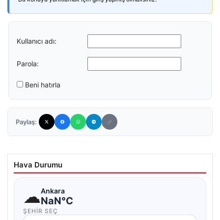
Kullanıcı adı:
Parola:
Beni hatırla
Paylaş:
Hava Durumu
☁
Ankara
NaN°C
ŞEHIR SEÇ