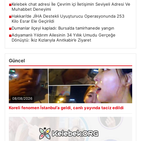
Kelebek chat adresi İle Çevrim içi İletişimin Seviyeli Adresi Ve
■
Muhabbet Deneyimi
Hakkari’de JİHA Destekli Uyuşturucu Operasyonunda 253
■
Kilo Esrar Ele Geçirildi
Dumanlar ilçeyi kapladı: Bursa’da tamirhanede yangın
■
Adıyamanlı Yıldırım Ailesinin 34 Yıllık Umudu Gerçeğe
■
Dönüştü: İkiz Kızlarıyla Anıtkabir’e Ziyaret
Güncel
08/08/2026
Koreli fenomen İstanbul’a geldi, canlı yayında taciz edildi