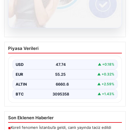
08.08.2026
Kelebek chat adresi İle Çevrim içi
Piyasa Verileri
İletişimin Seviyeli Adresi Ve Muhabbet
Deneyimi
USD
47.74
▲ +0.18%
İnternet çağında bireylerin seviyeli bir şekilde bağlantı
oluşturması büyük bir önem taşımaktadır. Halen pek…
EUR
55.25
▲ +0.32%
ALTIN
6660.6
▲ +2.59%
BTC
3095358
▲ +1.43%
Son Eklenen Haberler
Koreli fenomen İstanbul’a geldi, canlı yayında taciz edildi
■