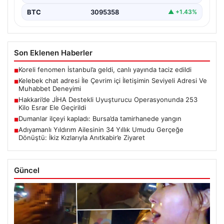
BTC
3095358
▲ +1.43%
Son Eklenen Haberler
Koreli fenomen İstanbul’a geldi, canlı yayında taciz edildi
■
Kelebek chat adresi İle Çevrim içi İletişimin Seviyeli Adresi Ve
■
Muhabbet Deneyimi
Hakkari’de JİHA Destekli Uyuşturucu Operasyonunda 253
■
Kilo Esrar Ele Geçirildi
Dumanlar ilçeyi kapladı: Bursa’da tamirhanede yangın
■
Adıyamanlı Yıldırım Ailesinin 34 Yıllık Umudu Gerçeğe
■
Dönüştü: İkiz Kızlarıyla Anıtkabir’e Ziyaret
Güncel