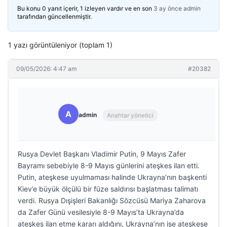
Bu konu 0 yanıt içerir, 1 izleyen vardır ve en son
3 ay önce
admin
tarafından güncellenmiştir.
1 yazı görüntüleniyor (toplam 1)
09/05/2026: 4:47 am
#20382
A
admin
Anahtar yönetici
Rusya Devlet Başkanı Vladimir Putin, 9 Mayıs Zafer
Bayramı sebebiyle 8-9 Mayıs günlerini ateşkes ilan etti.
Putin, ateşkese uyulmaması halinde Ukrayna’nın başkenti
Kiev’e büyük ölçülü bir füze saldırısı başlatması talimatı
verdi. Rusya Dışişleri Bakanlığı Sözcüsü Mariya Zaharova
da Zafer Günü vesilesiyle 8-9 Mayıs’ta Ukrayna’da
ateşkes ilan etme kararı aldığını, Ukrayna’nın ise ateşkese