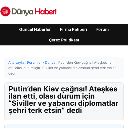
Güncel Haberler
Firma Rehberi
Forum
Çerez Politikası
Ana sayfa
›
Forumlar
›
Dünya
›
Putin’den Kiev çağrısı! Ateşkes ilan
etti, olası durum için “Siviller ve yabancı diplomatlar şehri terk etsin”
dedi
Putin’den Kiev çağrısı! Ateşkes
ilan etti, olası durum için
“Siviller ve yabancı diplomatlar
şehri terk etsin” dedi