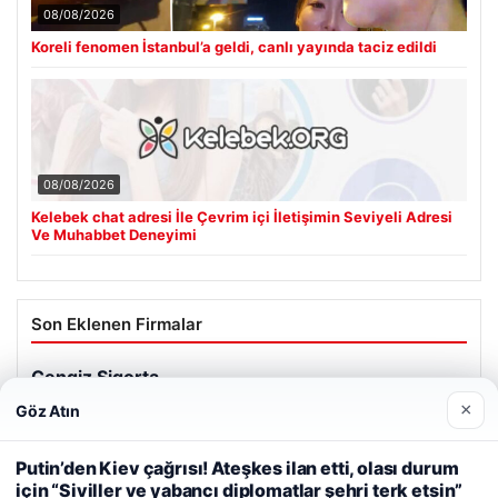
08/08/2026
Koreli fenomen İstanbul’a geldi, canlı yayında taciz edildi
08/08/2026
Kelebek chat adresi İle Çevrim içi İletişimin Seviyeli Adresi
Ve Muhabbet Deneyimi
Son Eklenen Firmalar
Cengiz Sigorta
23/06/2026
×
Göz Atın
Web sitemizi nasıl kullandığınızı daha iyi anlayabilmek,
deneyiminizi kişiselleştirmek ve geliştirmek amacıyla çerezler
Putin’den Kiev çağrısı! Ateşkes ilan etti, olası durum
kullanıyoruz.
Çerez Politikamız
için “Siviller ve yabancı diplomatlar şehri terk etsin”