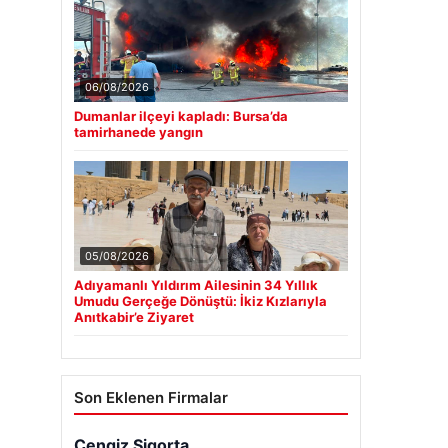
06/08/2026
Dumanlar ilçeyi kapladı: Bursa’da
tamirhanede yangın
05/08/2026
Adıyamanlı Yıldırım Ailesinin 34 Yıllık
Umudu Gerçeğe Dönüştü: İkiz Kızlarıyla
Anıtkabir’e Ziyaret
Son Eklenen Firmalar
Cengiz Sigorta