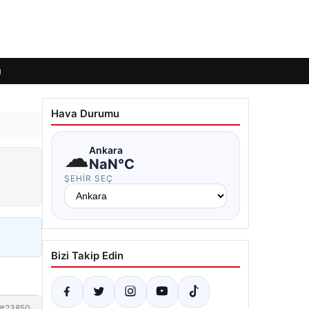
ı
Hava Durumu
☁
Ankara
NaN°C
ŞEHIR SEÇ
Bizi Takip Edin
#23850