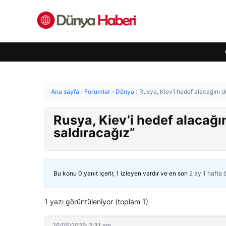
Ana sayfa
›
Forumlar
›
Dünya
›
Rusya, Kiev’i hedef alacağını d
Rusya, Kiev’i hedef alacağı
saldıracağız”
Bu konu 0 yanıt içerir, 1 izleyen vardır ve en son
2 ay 1 hafta
1 yazı görüntüleniyor (toplam 1)
26/05/2026: 2:31 am