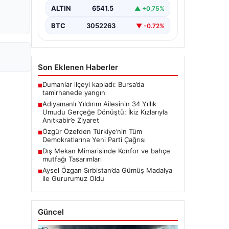
Zeynep Yıldırım (59) çifti, tam 34 yıl
ALTIN
6541.5
▲ +0.75%
boyunca çocuk…
BTC
3052263
▼ -0.72%
Son Eklenen Haberler
Dumanlar ilçeyi kapladı: Bursa’da
■
tamirhanede yangın
Adıyamanlı Yıldırım Ailesinin 34 Yıllık
■
Umudu Gerçeğe Dönüştü: İkiz Kızlarıyla
Anıtkabir’e Ziyaret
Özgür Özel’den Türkiye’nin Tüm
■
Demokratlarına Yeni Parti Çağrısı
Dış Mekan Mimarisinde Konfor ve bahçe
■
mutfağı Tasarımları
Aysel Özgan Sırbistan’da Gümüş Madalya
■
ile Gururumuz Oldu
Güncel