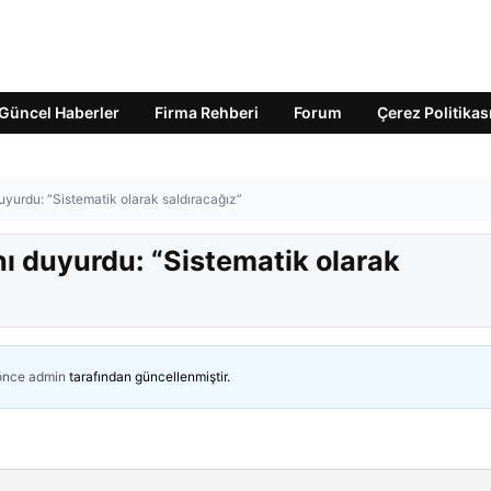
Güncel Haberler
Firma Rehberi
Forum
Çerez Politikas
uyurdu: “Sistematik olarak saldıracağız”
nı duyurdu: “Sistematik olarak
 önce
admin
tarafından güncellenmiştir.