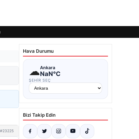
ı
Hava Durumu
☁
Ankara
NaN°C
ŞEHIR SEÇ
Bizi Takip Edin
#23225