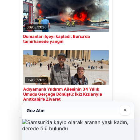
06/08/2026
Dumanlar ilçeyi kapladı: Bursa’da
tamirhanede yangın
05/08/2026
Adıyamanlı Yıldırım Ailesinin 34 Yıllık
Umudu Gerçeğe Dönüştü: İkiz Kızlarıyla
Anıtkabir’e Ziyaret
×
Göz Atın
Son Eklenen Firmalar
Cengiz Sigorta