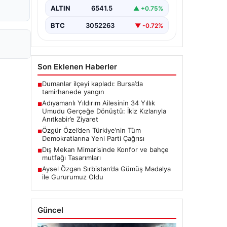
Zeynep Yıldırım (59) çifti, tam 34 yıl
ALTIN
6541.5
▲ +0.75%
boyunca çocuk…
BTC
3052263
▼ -0.72%
Son Eklenen Haberler
Dumanlar ilçeyi kapladı: Bursa’da
■
tamirhanede yangın
Adıyamanlı Yıldırım Ailesinin 34 Yıllık
■
Umudu Gerçeğe Dönüştü: İkiz Kızlarıyla
Anıtkabir’e Ziyaret
Özgür Özel’den Türkiye’nin Tüm
■
Demokratlarına Yeni Parti Çağrısı
Dış Mekan Mimarisinde Konfor ve bahçe
■
mutfağı Tasarımları
Aysel Özgan Sırbistan’da Gümüş Madalya
■
ile Gururumuz Oldu
Güncel