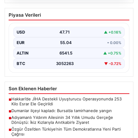
06.08.2026
Dumanlar ilçeyi kapladı: Bursa’da
Piyasa Verileri
tamirhanede yangın
USD
47.71
▲ +0.16%
EUR
55.04
• 0.00%
ALTIN
6541.5
▲ +0.75%
BTC
3052263
▼ -0.72%
Son Eklenen Haberler
Hakkari’de JİHA Destekli Uyuşturucu Operasyonunda 253
■
Kilo Esrar Ele Geçirildi
Dumanlar ilçeyi kapladı: Bursa’da tamirhanede yangın
■
Adıyamanlı Yıldırım Ailesinin 34 Yıllık Umudu Gerçeğe
■
Dönüştü: İkiz Kızlarıyla Anıtkabir’e Ziyaret
Özgür Özel’den Türkiye’nin Tüm Demokratlarına Yeni Parti
■
Çağrısı