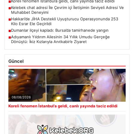
Koreli fenomen İstanbul’a geldi, canlı yayında taciz edildi
■
Kelebek chat adresi İle Çevrim içi İletişimin Seviyeli Adresi Ve
■
Muhabbet Deneyimi
Hakkari’de JİHA Destekli Uyuşturucu Operasyonunda 253
■
Kilo Esrar Ele Geçirildi
Dumanlar ilçeyi kapladı: Bursa’da tamirhanede yangın
■
Adıyamanlı Yıldırım Ailesinin 34 Yıllık Umudu Gerçeğe
■
Dönüştü: İkiz Kızlarıyla Anıtkabir’e Ziyaret
Güncel
08/08/2026
Koreli fenomen İstanbul’a geldi, canlı yayında taciz edildi