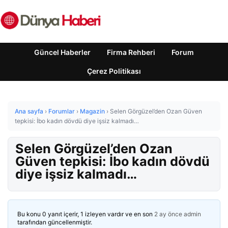
Güncel Haberler
Firma Rehberi
Forum
Çerez Politikası
Ana sayfa
›
Forumlar
›
Magazin
›
Selen Görgüzel’den Ozan Güven
tepkisi: İbo kadın dövdü diye işsiz kalmadı…
Selen Görgüzel’den Ozan
Güven tepkisi: İbo kadın dövdü
diye işsiz kalmadı…
Bu konu 0 yanıt içerir, 1 izleyen vardır ve en son
2 ay önce
admin
tarafından güncellenmiştir.