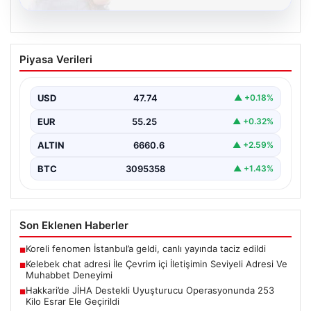
08.08.2026
Kelebek chat adresi İle Çevrim içi
Piyasa Verileri
İletişimin Seviyeli Adresi Ve Muhabbet
Deneyimi
USD
47.74
▲ +0.18%
İnternet çağında bireylerin seviyeli bir şekilde bağlantı
oluşturması büyük bir önem taşımaktadır. Halen pek…
EUR
55.25
▲ +0.32%
ALTIN
6660.6
▲ +2.59%
BTC
3095358
▲ +1.43%
Son Eklenen Haberler
Koreli fenomen İstanbul’a geldi, canlı yayında taciz edildi
■
Kelebek chat adresi İle Çevrim içi İletişimin Seviyeli Adresi Ve
■
Muhabbet Deneyimi
Hakkari’de JİHA Destekli Uyuşturucu Operasyonunda 253
■
Kilo Esrar Ele Geçirildi