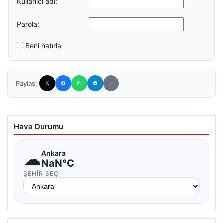
Kullanıcı adı:
Parola:
Beni hatırla
Paylaş:
Hava Durumu
☁
Ankara
NaN°C
ŞEHIR SEÇ