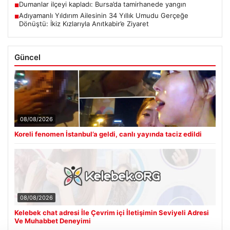
Dumanlar ilçeyi kapladı: Bursa’da tamirhanede yangın
■
Adıyamanlı Yıldırım Ailesinin 34 Yıllık Umudu Gerçeğe
■
Dönüştü: İkiz Kızlarıyla Anıtkabir’e Ziyaret
Güncel
08/08/2026
Koreli fenomen İstanbul’a geldi, canlı yayında taciz edildi
08/08/2026
Kelebek chat adresi İle Çevrim içi İletişimin Seviyeli Adresi
Ve Muhabbet Deneyimi