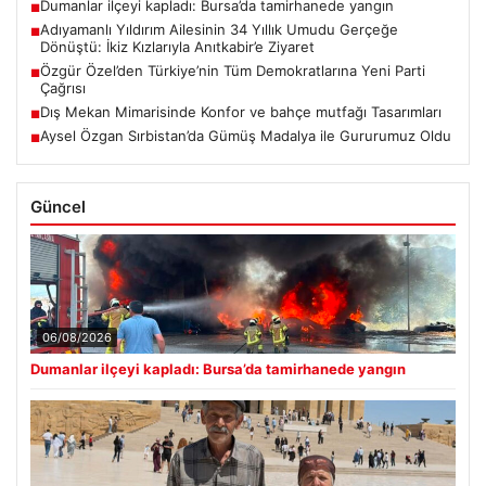
Dumanlar ilçeyi kapladı: Bursa’da tamirhanede yangın
■
Adıyamanlı Yıldırım Ailesinin 34 Yıllık Umudu Gerçeğe
■
Dönüştü: İkiz Kızlarıyla Anıtkabir’e Ziyaret
Özgür Özel’den Türkiye’nin Tüm Demokratlarına Yeni Parti
■
Çağrısı
Dış Mekan Mimarisinde Konfor ve bahçe mutfağı Tasarımları
■
Aysel Özgan Sırbistan’da Gümüş Madalya ile Gururumuz Oldu
■
Güncel
06/08/2026
Dumanlar ilçeyi kapladı: Bursa’da tamirhanede yangın