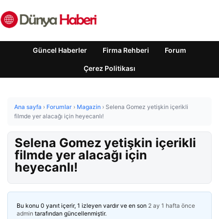
Güncel Haberler
Firma Rehberi
Forum
Çerez Politikası
Ana sayfa
›
Forumlar
›
Magazin
›
Selena Gomez yetişkin içerikli
filmde yer alacağı için heyecanlı!
Selena Gomez yetişkin içerikli
filmde yer alacağı için
heyecanlı!
Bu konu 0 yanıt içerir, 1 izleyen vardır ve en son
2 ay 1 hafta önce
admin
tarafından güncellenmiştir.