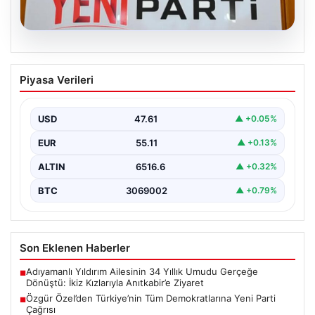
04.08.2026
Özgür Özel’den Türkiye’nin Tüm
Piyasa Verileri
Demokratlarına Yeni Parti Çağrısı
Yeni Parti Genel Başkanı Özgür Özel, partisinin
Meclis'teki ilk grup toplantısında önemli mesajlar verdi.
USD
47.61
▲ +0.05%
…
EUR
55.11
▲ +0.13%
ALTIN
6516.6
▲ +0.32%
BTC
3069002
▲ +0.79%
Son Eklenen Haberler
Adıyamanlı Yıldırım Ailesinin 34 Yıllık Umudu Gerçeğe
■
Dönüştü: İkiz Kızlarıyla Anıtkabir’e Ziyaret
Özgür Özel’den Türkiye’nin Tüm Demokratlarına Yeni Parti
■
Çağrısı