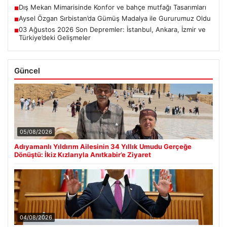
Dış Mekan Mimarisinde Konfor ve bahçe mutfağı Tasarımları
■
Aysel Özgan Sırbistan’da Gümüş Madalya ile Gururumuz Oldu
■
03 Ağustos 2026 Son Depremler: İstanbul, Ankara, İzmir ve
■
Türkiye’deki Gelişmeler
Güncel
05/08/2026
Adıyamanlı Yıldırım Ailesinin 34 Yıllık Umudu Gerçeğe
Dönüştü: İkiz Kızlarıyla Anıtkabir’e Ziyaret
04/08/2026