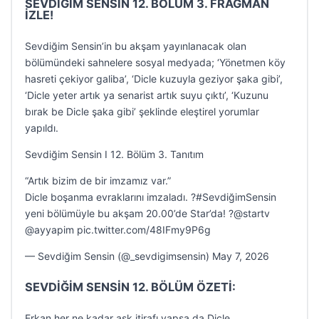
SEVDİĞİM SENSİN 12. BÖLÜM 3. FRAGMAN
İZLE!
Sevdiğim Sensin’in bu akşam yayınlanacak olan
bölümündeki sahnelere sosyal medyada; ‘Yönetmen köy
hasreti çekiyor galiba’, ‘Dicle kuzuyla geziyor şaka gibi’,
‘Dicle yeter artık ya senarist artık suyu çıktı’, ‘Kuzunu
bırak be Dicle şaka gibi’ şeklinde eleştirel yorumlar
yapıldı.
Sevdiğim Sensin I 12. Bölüm 3. Tanıtım
“Artık bizim de bir imzamız var.”
Dicle boşanma evraklarını imzaladı. ?#SevdiğimSensin
yeni bölümüyle bu akşam 20.00’de Star’da! ?@startv
@ayyapim pic.twitter.com/48IFmy9P6g
— Sevdiğim Sensin (@_sevdigimsensin) May 7, 2026
SEVDİĞİM SENSİN 12. BÖLÜM ÖZETİ:
Erkan her ne kadar aşk itirafı yapsa da Dicle