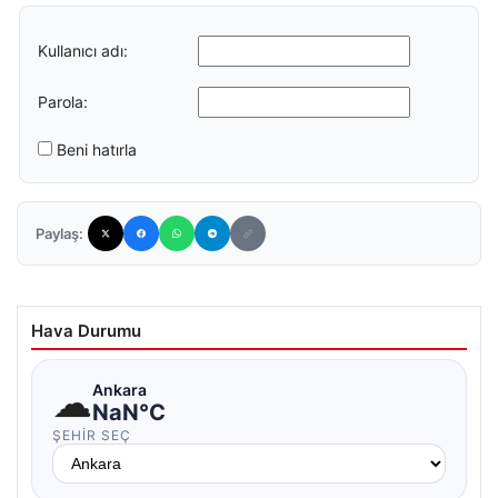
Kullanıcı adı:
Parola:
Beni hatırla
Paylaş:
Hava Durumu
☁
Ankara
NaN°C
ŞEHIR SEÇ