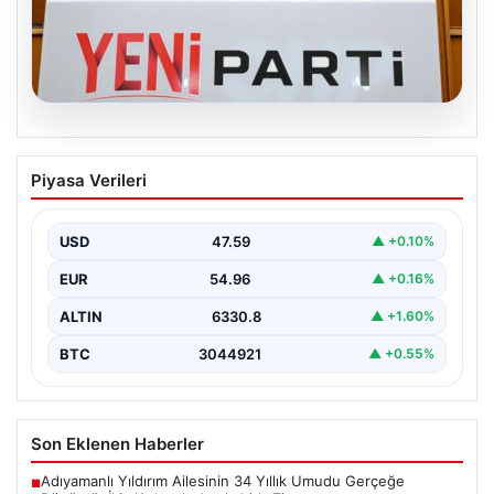
04.08.2026
Özgür Özel’den Türkiye’nin Tüm
Piyasa Verileri
Demokratlarına Yeni Parti Çağrısı
Yeni Parti Genel Başkanı Özgür Özel, partisinin
Meclis'teki ilk grup toplantısında önemli mesajlar verdi.
USD
47.59
▲ +0.10%
…
EUR
54.96
▲ +0.16%
ALTIN
6330.8
▲ +1.60%
BTC
3044921
▲ +0.55%
Son Eklenen Haberler
Adıyamanlı Yıldırım Ailesinin 34 Yıllık Umudu Gerçeğe
■