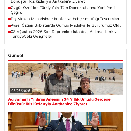
Dönüştü: İkiz Kızlarıyla Anıtkabir’e Ziyaret
Özgür Özel’den Türkiye’nin Tüm Demokratlarına Yeni Parti
■
Çağrısı
Dış Mekan Mimarisinde Konfor ve bahçe mutfağı Tasarımları
■
Aysel Özgan Sırbistan’da Gümüş Madalya ile Gururumuz Oldu
■
03 Ağustos 2026 Son Depremler: İstanbul, Ankara, İzmir ve
■
Türkiye’deki Gelişmeler
Güncel
05/08/2026
Adıyamanlı Yıldırım Ailesinin 34 Yıllık Umudu Gerçeğe
Dönüştü: İkiz Kızlarıyla Anıtkabir’e Ziyaret