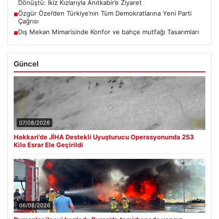
Dönüştü: İkiz Kızlarıyla Anıtkabir’e Ziyaret
Özgür Özel’den Türkiye’nin Tüm Demokratlarına Yeni Parti
■
Çağrısı
Dış Mekan Mimarisinde Konfor ve bahçe mutfağı Tasarımları
■
Güncel
07/08/2026
Hakkari’de JİHA Destekli Uyuşturucu Operasyonunda 253
Kilo Esrar Ele Geçirildi
06/08/2026