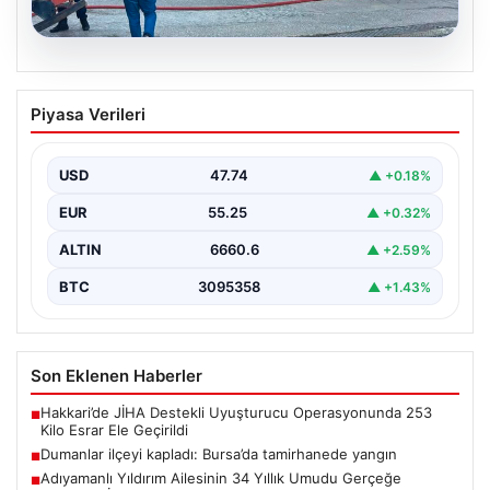
06.08.2026
Dumanlar ilçeyi kapladı: Bursa’da
Piyasa Verileri
tamirhanede yangın
USD
47.74
▲ +0.18%
EUR
55.25
▲ +0.32%
ALTIN
6660.6
▲ +2.59%
BTC
3095358
▲ +1.43%
Son Eklenen Haberler
Hakkari’de JİHA Destekli Uyuşturucu Operasyonunda 253
■
Kilo Esrar Ele Geçirildi
Dumanlar ilçeyi kapladı: Bursa’da tamirhanede yangın
■
Adıyamanlı Yıldırım Ailesinin 34 Yıllık Umudu Gerçeğe
■