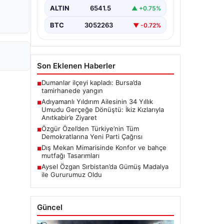
Zeynep Yıldırım (59) çifti, tam 34 yıl
ALTIN
6541.5
▲ +0.75%
boyunca çocuk…
BTC
3052263
▼ -0.72%
Son Eklenen Haberler
Dumanlar ilçeyi kapladı: Bursa’da
■
tamirhanede yangın
Adıyamanlı Yıldırım Ailesinin 34 Yıllık
■
Umudu Gerçeğe Dönüştü: İkiz Kızlarıyla
Anıtkabir’e Ziyaret
Özgür Özel’den Türkiye’nin Tüm
■
Demokratlarına Yeni Parti Çağrısı
Dış Mekan Mimarisinde Konfor ve bahçe
■
mutfağı Tasarımları
Aysel Özgan Sırbistan’da Gümüş Madalya
■
ile Gururumuz Oldu
Güncel