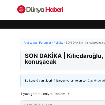
Ana sayfa
›
Forumlar
›
Politika
›
SON DAKİKA | Kılıçdaroğlu, sa
SON DAKİKA | Kılıçdaroğlu, 
konuşacak
Bu konu 0 yanıt içerir, 1 izleyen vardır ve en son
2 ay önce
ad
1 yazı görüntüleniyor (toplam 1)
03/06/2026: 5:16 pm