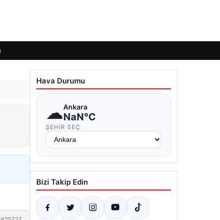
ı
Hava Durumu
☁
Ankara
NaN°C
ŞEHIR SEÇ
Bizi Takip Edin
#25727