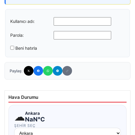
Kullanıcı adı:
Parola:
Beni hatırla
Paylaş:
Hava Durumu
☁
Ankara
NaN°C
ŞEHIR SEÇ