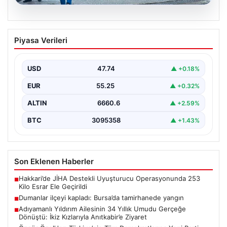
06.08.2026
Dumanlar ilçeyi kapladı: Bursa’da
Piyasa Verileri
tamirhanede yangın
USD
47.74
▲ +0.18%
EUR
55.25
▲ +0.32%
ALTIN
6660.6
▲ +2.59%
BTC
3095358
▲ +1.43%
Son Eklenen Haberler
Hakkari’de JİHA Destekli Uyuşturucu Operasyonunda 253
■
Kilo Esrar Ele Geçirildi
Dumanlar ilçeyi kapladı: Bursa’da tamirhanede yangın
■
Adıyamanlı Yıldırım Ailesinin 34 Yıllık Umudu Gerçeğe
■
Dönüştü: İkiz Kızlarıyla Anıtkabir’e Ziyaret