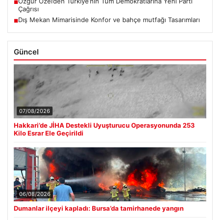
Özgür Özel’den Türkiye’nin Tüm Demokratlarına Yeni Parti
■
Çağrısı
Dış Mekan Mimarisinde Konfor ve bahçe mutfağı Tasarımları
■
Güncel
07/08/2026
Hakkari’de JİHA Destekli Uyuşturucu Operasyonunda 253
Kilo Esrar Ele Geçirildi
06/08/2026
Dumanlar ilçeyi kapladı: Bursa’da tamirhanede yangın