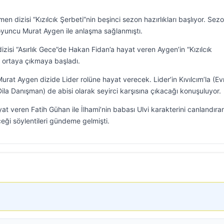
n dizisi “Kızılcık Şerbeti”nin beşinci sezon hazırlıkları başlıyor. Sez
oyuncu Murat Aygen ile anlaşma sağlanmıştı.
isi “Asırlık Gece”de Hakan Fidan’a hayat veren Aygen’in “Kızılcık
ar ortaya çıkmaya başladı.
Murat Aygen dizide Lider rolüne hayat verecek. Lider’in Kıvılcım’la (Ev
Dila Danışman) de abisi olarak seyirci karşısına çıkacağı konuşuluyor.
at veren Fatih Gühan ile İlhami’nin babası Ulvi karakterini canlandıra
ği söylentileri gündeme gelmişti.