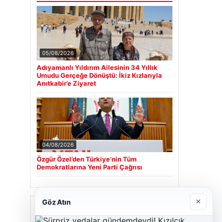
05/08/2026
Adıyamanlı Yıldırım Ailesinin 34 Yıllık
Umudu Gerçeğe Dönüştü: İkiz Kızlarıyla
Anıtkabir’e Ziyaret
04/08/2026
Özgür Özel’den Türkiye’nin Tüm
Demokratlarına Yeni Parti Çağrısı
×
Göz Atın
Son Eklenen Firmalar