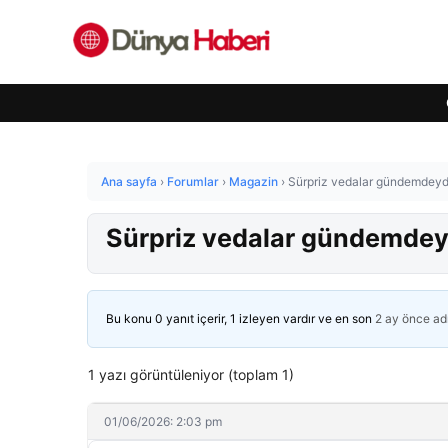
Ana sayfa
›
Forumlar
›
Magazin
›
Sürpriz vedalar gündemdeydi!
Sürpriz vedalar gündemdeyd
Bu konu 0 yanıt içerir, 1 izleyen vardır ve en son
2 ay önce
ad
1 yazı görüntüleniyor (toplam 1)
01/06/2026: 2:03 pm