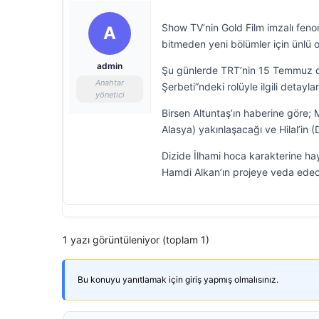
Show TV’nin Gold Film imzalı fenome
A
bitmeden yeni bölümler için ünlü 
admin
Şu günlerde TRT’nin 15 Temmuz diz
Anahtar
Şerbeti”ndeki rolüyle ilgili detayl
yönetici
Birsen Altuntaş’ın haberine göre; 
Alasya) yakınlaşacağı ve Hilal’in (
Dizide İlhami hoca karakterine hay
Hamdi Alkan’ın projeye veda edece
1 yazı görüntüleniyor (toplam 1)
Bu konuyu yanıtlamak için giriş yapmış olmalısınız.