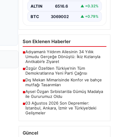
toplantısında önemli mesajlar verdi.
ALTIN
6516.6
▲ +0.32%
…
BTC
3069002
▲ +0.79%
Son Eklenen Haberler
Adıyamanlı Yıldırım Ailesinin 34 Yıllık
■
Umudu Gerçeğe Dönüştü: İkiz Kızlarıyla
Anıtkabir’e Ziyaret
Özgür Özel’den Türkiye’nin Tüm
■
Demokratlarına Yeni Parti Çağrısı
Dış Mekan Mimarisinde Konfor ve bahçe
■
mutfağı Tasarımları
Aysel Özgan Sırbistan’da Gümüş Madalya
■
ile Gururumuz Oldu
03 Ağustos 2026 Son Depremler:
■
İstanbul, Ankara, İzmir ve Türkiye’deki
Gelişmeler
Güncel