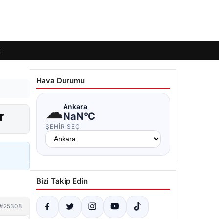
ı
Hava Durumu
☁
Ankara
r
NaN°C
ŞEHIR SEÇ
Bizi Takip Edin
#25308