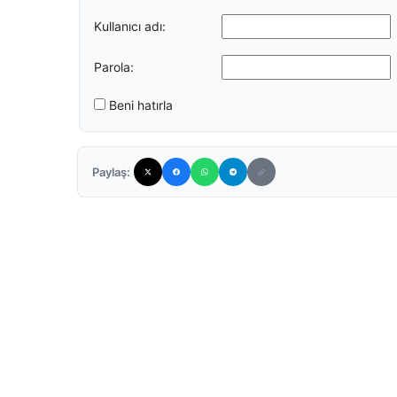
Kullanıcı adı:
Parola:
Beni hatırla
Paylaş: