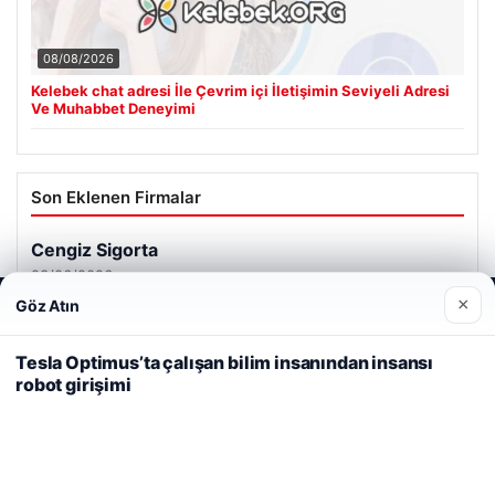
08/08/2026
Kelebek chat adresi İle Çevrim içi İletişimin Seviyeli Adresi
Ve Muhabbet Deneyimi
Son Eklenen Firmalar
×
Göz Atın
Web sitemizi nasıl kullandığınızı daha iyi anlayabilmek,
deneyiminizi kişiselleştirmek ve geliştirmek amacıyla çerezler
kullanıyoruz.
Çerez Politikamız
Tesla Optimus’ta çalışan bilim insanından insansı
robot girişimi
Reddet
Kabul Et