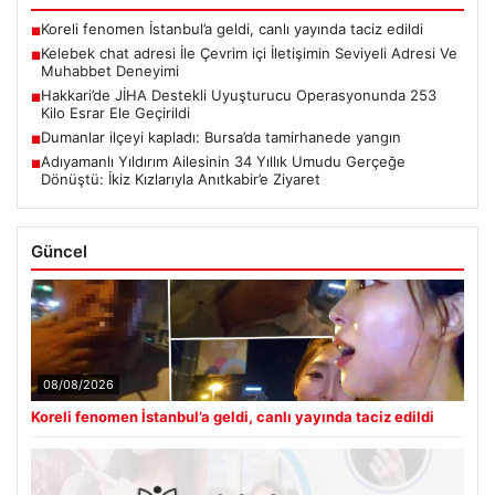
Koreli fenomen İstanbul’a geldi, canlı yayında taciz edildi
■
Kelebek chat adresi İle Çevrim içi İletişimin Seviyeli Adresi Ve
■
Muhabbet Deneyimi
Hakkari’de JİHA Destekli Uyuşturucu Operasyonunda 253
■
Kilo Esrar Ele Geçirildi
Dumanlar ilçeyi kapladı: Bursa’da tamirhanede yangın
■
Adıyamanlı Yıldırım Ailesinin 34 Yıllık Umudu Gerçeğe
■
Dönüştü: İkiz Kızlarıyla Anıtkabir’e Ziyaret
Güncel
08/08/2026
Koreli fenomen İstanbul’a geldi, canlı yayında taciz edildi