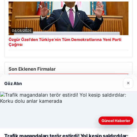
04/08/2026
Özgür Özel’den Türkiye’nin Tüm Demokratlarına Yeni Parti
Çağrısı
Son Eklenen Firmalar
×
Göz Atın
Web sitemizi nasıl kullandığınızı daha iyi anlayabilmek,
Güncel Haberler
deneyiminizi kişiselleştirmek ve geliştirmek amacıyla çerezler
kullanıyoruz.
Çerez Politikamız
Trafik magandaları terör estirdi! Yol kesip saldırdılar: