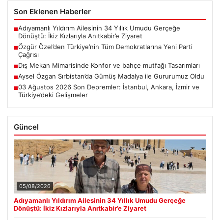
Son Eklenen Haberler
Adıyamanlı Yıldırım Ailesinin 34 Yıllık Umudu Gerçeğe
■
Dönüştü: İkiz Kızlarıyla Anıtkabir’e Ziyaret
Özgür Özel’den Türkiye’nin Tüm Demokratlarına Yeni Parti
■
Çağrısı
Dış Mekan Mimarisinde Konfor ve bahçe mutfağı Tasarımları
■
Aysel Özgan Sırbistan’da Gümüş Madalya ile Gururumuz Oldu
■
03 Ağustos 2026 Son Depremler: İstanbul, Ankara, İzmir ve
■
Türkiye’deki Gelişmeler
Güncel
05/08/2026
Adıyamanlı Yıldırım Ailesinin 34 Yıllık Umudu Gerçeğe
Dönüştü: İkiz Kızlarıyla Anıtkabir’e Ziyaret