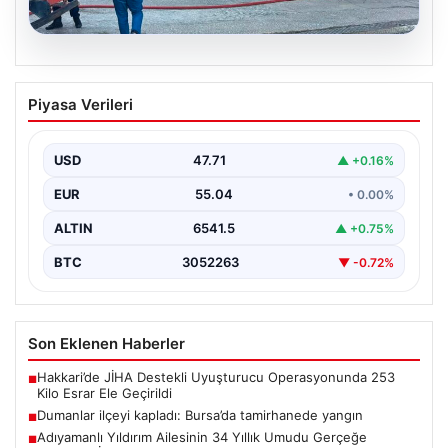
06.08.2026
Dumanlar ilçeyi kapladı: Bursa’da
Piyasa Verileri
tamirhanede yangın
USD
47.71
▲ +0.16%
EUR
55.04
• 0.00%
ALTIN
6541.5
▲ +0.75%
BTC
3052263
▼ -0.72%
Son Eklenen Haberler
Hakkari’de JİHA Destekli Uyuşturucu Operasyonunda 253
■
Kilo Esrar Ele Geçirildi
Dumanlar ilçeyi kapladı: Bursa’da tamirhanede yangın
■
Adıyamanlı Yıldırım Ailesinin 34 Yıllık Umudu Gerçeğe
■