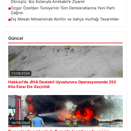
Dönüştü: İkiz Kızlarıyla Anıtkabir’e Ziyaret
Özgür Özel’den Türkiye’nin Tüm Demokratlarına Yeni Parti
■
Çağrısı
Dış Mekan Mimarisinde Konfor ve bahçe mutfağı Tasarımları
■
Güncel
07/08/2026
Hakkari’de JİHA Destekli Uyuşturucu Operasyonunda 253
Kilo Esrar Ele Geçirildi
06/08/2026