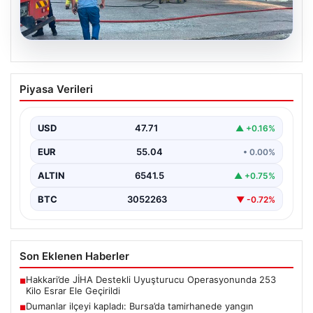
06.08.2026
Dumanlar ilçeyi kapladı: Bursa’da
Piyasa Verileri
tamirhanede yangın
USD
47.71
▲ +0.16%
EUR
55.04
• 0.00%
ALTIN
6541.5
▲ +0.75%
BTC
3052263
▼ -0.72%
Son Eklenen Haberler
Hakkari’de JİHA Destekli Uyuşturucu Operasyonunda 253
■
Kilo Esrar Ele Geçirildi
Dumanlar ilçeyi kapladı: Bursa’da tamirhanede yangın
■