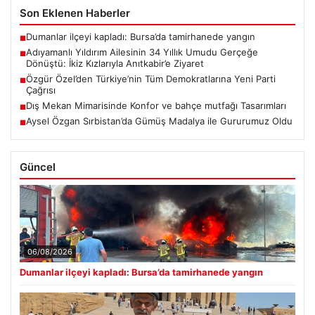
Son Eklenen Haberler
Dumanlar ilçeyi kapladı: Bursa’da tamirhanede yangın
■
Adıyamanlı Yıldırım Ailesinin 34 Yıllık Umudu Gerçeğe
■
Dönüştü: İkiz Kızlarıyla Anıtkabir’e Ziyaret
Özgür Özel’den Türkiye’nin Tüm Demokratlarına Yeni Parti
■
Çağrısı
Dış Mekan Mimarisinde Konfor ve bahçe mutfağı Tasarımları
■
Aysel Özgan Sırbistan’da Gümüş Madalya ile Gururumuz Oldu
■
Güncel
06/08/2026
Dumanlar ilçeyi kapladı: Bursa’da tamirhanede yangın