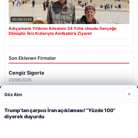
05/08/2026
Adıyamanlı Yıldırım Ailesinin 34 Yıllık Umudu Gerçeğe
Dönüştü: İkiz Kızlarıyla Anıtkabir’e Ziyaret
Son Eklenen Firmalar
×
Göz Atın
Web sitemizi nasıl kullandığınızı daha iyi anlayabilmek,
deneyiminizi kişiselleştirmek ve geliştirmek amacıyla çerezler
kullanıyoruz.
Çerez Politikamız
Trump’tan çarpıcı İran açıklaması! “Yüzde 100”
diyerek duyurdu
Reddet
Kabul Et